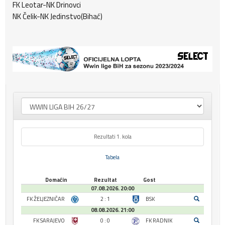
FK Leotar-NK Drinovci
NK Čelik-NK Jedinstvo(Bihać)
Rezultati 1. kola
Tabela
Domaćin
Rezultat
Gost
07.08.2026. 20:00
FK ŽELJEZNIČAR
2 : 1
BSK
08.08.2026. 21:00
FK SARAJEVO
0 : 0
FK RADNIK