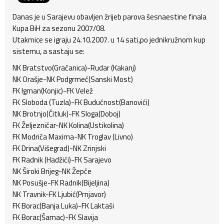
Danas je u Sarajevu obavljen žrijeb parova šesnaestine finala
Kupa BiH za sezonu 2007/08.
Utakmice se igraju 24.10.2007. u 14 sati,po jednikružnom kup
sistemu, a sastaju se:
NK Bratstvo(Gračanica)-Rudar (Kakanj)
NK Orašje-NK Podgrmeč(Sanski Most)
FK Igman(Konjic)-FK Velež
FK Sloboda (Tuzla)-FK Budućnost(Banovići)
NK Brotnjo(Čitluk)-FK Sloga(Doboj)
FK Željezničar-NK Kolina(Ustikolina)
FK Modriča Maxima-NK Troglav (Livno)
FK Drina(Višegrad)-NK Zrinjski
FK Radnik (Hadžići)-FK Sarajevo
NK Široki Brijeg-NK Žepče
NK Posušje-FK Radnik(Bijeljina)
NK Travnik-FK Ljubić(Prnjavor)
FK Borac(Banja Luka)-FK Laktaši
FK Borac(Šamac)-FK Slavija