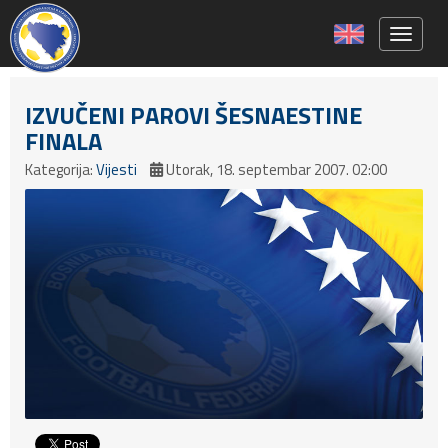
Toggle 
IZVUČENI PAROVI ŠESNAESTINE
FINALA
Kategorija:
Vijesti
Utorak, 18. septembar 2007. 02:00