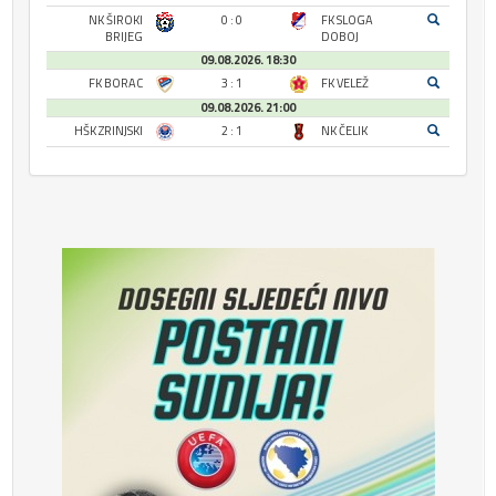
NK ŠIROKI
0 : 0
FK SLOGA
BRIJEG
DOBOJ
09.08.2026. 18:30
FK BORAC
3 : 1
FK VELEŽ
09.08.2026. 21:00
HŠK ZRINJSKI
2 : 1
NK ČELIK