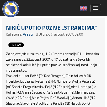
Toggle 
NIKIĆ UPUTIO POZIVE „STRANCIMA“
Kategorija:
Vijesti
Utorak, 7. avgust 2007. 02:00
Za prijateljsku utakmicu „U-21“ reprezentacija BiH- Hrvatska,
zakazanu za 22.avgust 2007. u 17,00 sati u Kreševu, bh
selektor Nikola Nikić je uputio pozive igračima koji nastupaju u
inostranstvu.
Pozvani su: Igor Božić (FK Rad Beograd), Eldin Adilović( NK
Interblok Ljubljana),Petar Jelić (FC Nurnberg),Avdija Vršajević
(AC Sparta Prag),Miroslav Pejić (NK Zagreb),Alen Hardaga (La
Holms FC),Armin Čaušević (As Saint-Etienne),Mehmedalija
Čović (KAA Gent),Aldin Peljto (RKC Waalwijk),Adnan Likić (NK
Slavonac Slavonski Brod),Boris Pandža (NK Hajduk Split).