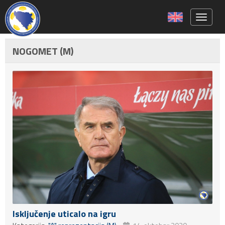
Toggle 
NOGOMET (M)
Isključenje uticalo na igru