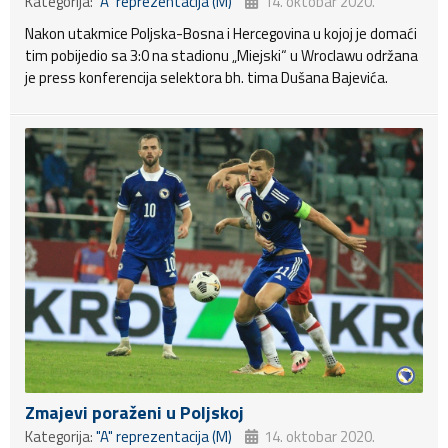
Kategorija:
"A" reprezentacija (M)
14. oktobar 2020.
Nakon utakmice Poljska-Bosna i Hercegovina u kojoj je domaći
tim pobijedio sa 3:0 na stadionu „Miejski“ u Wroclawu održana
je press konferencija selektora bh. tima Dušana Bajevića.
Zmajevi poraženi u Poljskoj
Kategorija:
"A" reprezentacija (M)
14. oktobar 2020.