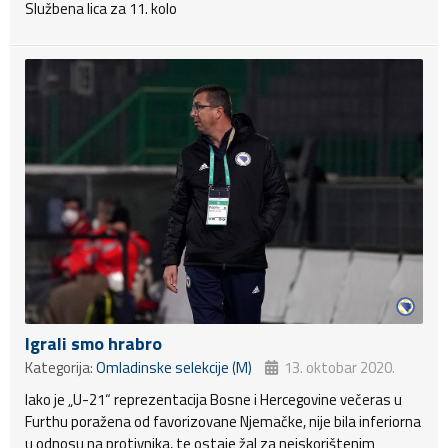
Službena lica za 11. kolo
Igrali smo hrabro
Kategorija:
Omladinske selekcije (M)
13. oktobar 2020.
Iako je „U-21“ reprezentacija Bosne i Hercegovine večeras u
Furthu poražena od favorizovane Njemačke, nije bila inferiorna
u odnosu na protivnika, te ostaje žal za neiskorištenim