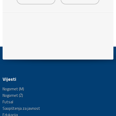
Vijesti
Nogomet (M)
Nogomet (Ž)
Futsal
Saopštenja za javnost
Edukacija