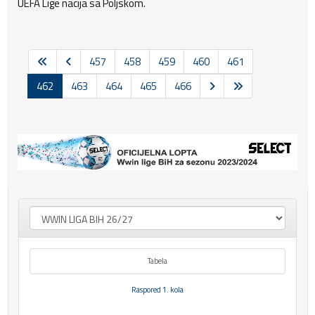
UEFA Lige nacija sa Poljskom.
457
458
459
460
461
462
463
464
465
466
Tabela
Raspored 1. kola