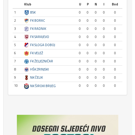
Klub
U
P
N
I
Bod
1
BSK
0
0
0
0
0
2
FK BORAC
0
0
0
0
0
3
FK RADNIK
0
0
0
0
0
4
FK SARAJEVO
0
0
0
0
0
5
FK SLOGA DOBOJ
0
0
0
0
0
6
FK VELEŽ
0
0
0
0
0
7
FK ŽELJEZNIČAR
0
0
0
0
0
8
HŠK ZRINJSKI
0
0
0
0
0
9
NK ČELIK
0
0
0
0
0
10
0
0
0
0
0
NK ŠIROKI BRIJEG