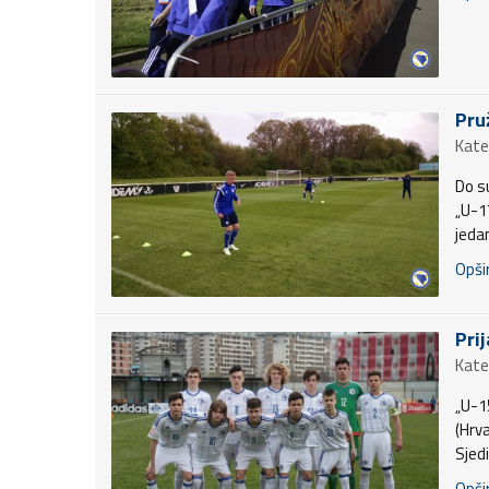
Pru
Kate
Do s
„U-1
jeda
Opšir
Pri
Kate
„U-1
(Hrva
Sjed
Opšir