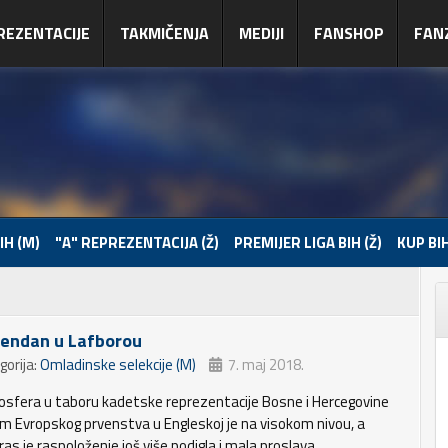
REZENTACIJE
TAKMIČENJA
MEDIJI
FANSHOP
FAN
IH (M)
"A" REPREZENTACIJA (Ž)
PREMIJER LIGA BIH (Ž)
KUP BIH
endan u Lafborou
gorija:
Omladinske selekcije (M)
7. maj 2018.
sfera u taboru kadetske reprezentacije Bosne i Hercegovine
m Evropskog prvenstva u Engleskoj je na visokom nivou, a
as je raspoloženje još više podigla i mala proslava.