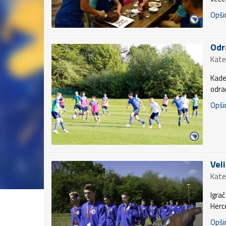
Opšir
Odr
Kate
Kade
odrad
Opšir
Veli
Kate
Igra
Herc
Opšir