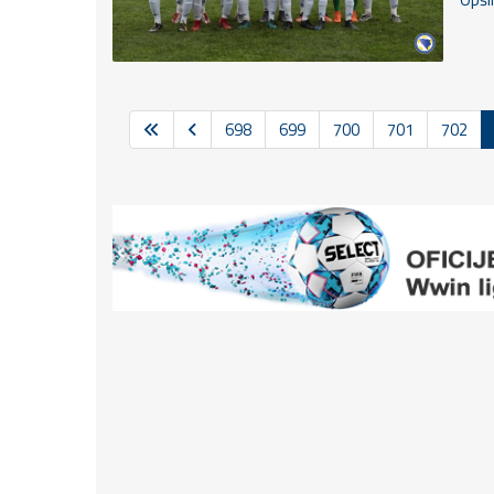
698
699
700
701
702