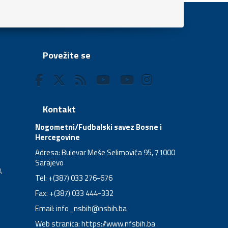
Povežite se
Kontakt
Nogometni/Fudbalski savez Bosne i
Hercegovine
Adresa: Bulevar Meše Selimovića 95, 71000
Sarajevo
A
Tel: +(387) 033 276-676
Fax: +(387) 033 444-332
Email:
info_nsbih@nsbih.ba
Web stranica: https://www.nfsbih.ba