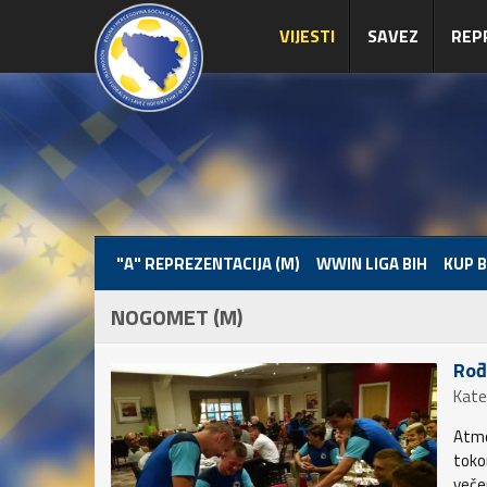
VIJESTI
SAVEZ
REP
"A" REPREZENTACIJA (M)
WWIN LIGA BIH
KUP B
NOGOMET (M)
Rođ
Kate
Atmo
toko
večer