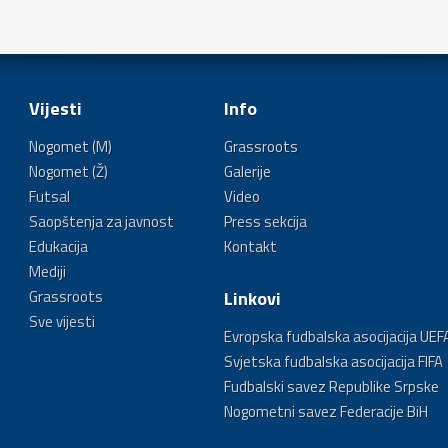
Vijesti
Info
Nogomet (M)
Grassroots
Nogomet (Ž)
Galerije
Futsal
Video
Saopštenja za javnost
Press sekcija
Edukacija
Kontakt
Mediji
Grassroots
Linkovi
Sve vijesti
Evropska fudbalska asocijacija UEF
Svjetska fudbalska asocijacija FIFA
Fudbalski savez Republike Srpske
Nogometni savez Federacije BiH