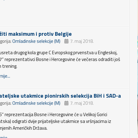
žiti maksimum i protiv Belgije
gorija:
Omladinske selekcije (M)
7. maj 2018.
usreta drugog kola grupe C Evropskog prvenstva u Engleskoj,
7“ reprezentativci Bosne i Hercegovine će večeras odraditi još
n trening.
nije...
jateljske utakmice pionirskih selekcija BiH i SAD-a
gorija:
Omladinske selekcije (M)
7. maj 2018.
5“ reprezentacija Bosne i Hercegovine će u Velikoj Gorici
tska) odigrati dvije prijateljske utakmice sa vršnjacima iz
injenih Američkih Država.
nije...