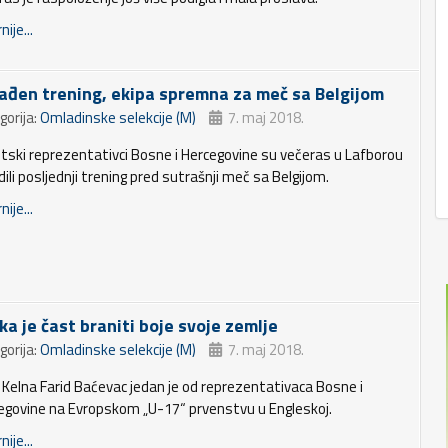
nije...
ađen trening, ekipa spremna za meč sa Belgijom
gorija:
Omladinske selekcije (M)
7. maj 2018.
tski reprezentativci Bosne i Hercegovine su večeras u Lafborou
ili posljednji trening pred sutrašnji meč sa Belgijom.
nije...
ka je čast braniti boje svoje zemlje
gorija:
Omladinske selekcije (M)
7. maj 2018.
č Kelna Farid Baćevac jedan je od reprezentativaca Bosne i
egovine na Evropskom „U-17“ prvenstvu u Engleskoj.
nije...