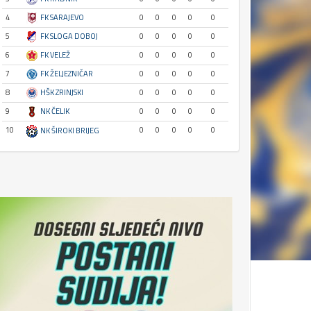
4
FK SARAJEVO
0
0
0
0
0
5
FK SLOGA DOBOJ
0
0
0
0
0
6
FK VELEŽ
0
0
0
0
0
7
FK ŽELJEZNIČAR
0
0
0
0
0
8
HŠK ZRINJSKI
0
0
0
0
0
9
NK ČELIK
0
0
0
0
0
10
0
0
0
0
0
NK ŠIROKI BRIJEG