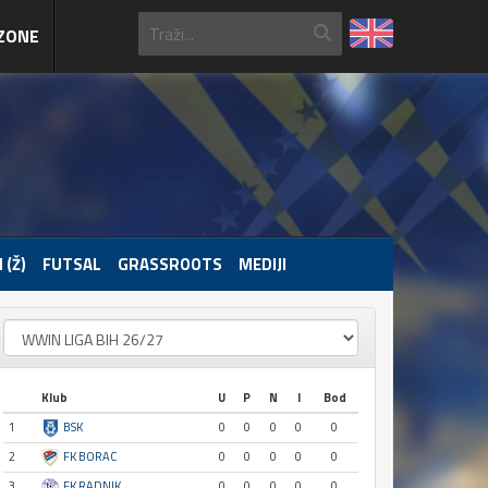
ZONE
 (Ž)
FUTSAL
GRASSROOTS
MEDIJI
Klub
U
P
N
I
Bod
1
BSK
0
0
0
0
0
2
FK BORAC
0
0
0
0
0
3
FK RADNIK
0
0
0
0
0