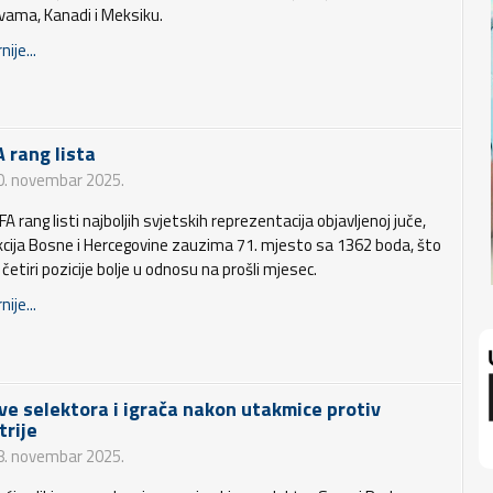
vama, Kanadi i Meksiku.
nije...
A rang lista
0. novembar 2025.
FA rang listi najboljih svjetskih reprezentacija objavljenoj juče,
kcija Bosne i Hercegovine zauzima 71. mjesto sa 1362 boda, što
 četiri pozicije bolje u odnosu na prošli mjesec.
nije...
ave selektora i igrača nakon utakmice protiv
trije
8. novembar 2025.