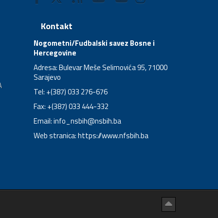
Kontakt
Nogometni/Fudbalski savez Bosne i
Hercegovine
Adresa: Bulevar Meše Selimovića 95, 71000
Sarajevo
A
Tel: +(387) 033 276-676
Fax: +(387) 033 444-332
Email:
info_nsbih@nsbih.ba
Web stranica: https://www.nfsbih.ba