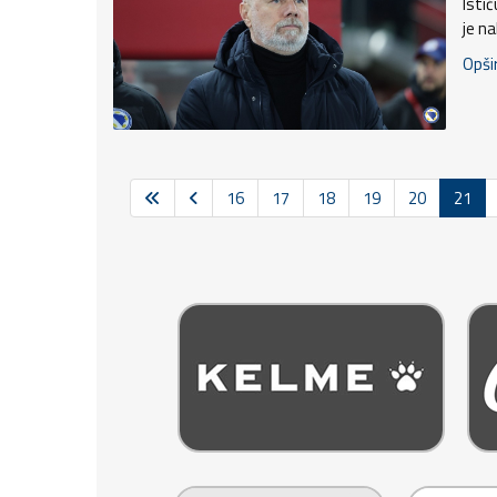
Istič
je na
Opšir
16
17
18
19
20
21