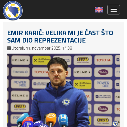
Toggle 
EMIR KARIĆ: VELIKA MI JE ČAST ŠTO
SAM DIO REPREZENTACIJE
Utorak, 11. novembar 2025. 14:38