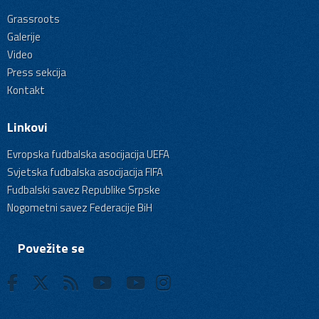
Grassroots
Galerije
Video
Press sekcija
Kontakt
Linkovi
Evropska fudbalska asocijacija UEFA
Svjetska fudbalska asocijacija FIFA
Fudbalski savez Republike Srpske
Nogometni savez Federacije BiH
Povežite se