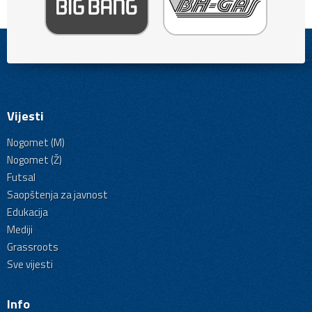
Vijesti
Nogomet (M)
Nogomet (Ž)
Futsal
Saopštenja za javnost
Edukacija
Mediji
Grassroots
Sve vijesti
Info