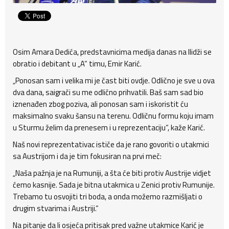
Osim Amara Dedića, predstavnicima medija danas na Ilidži se
obratio i debitant u „A“ timu, Emir Karić.
„Ponosan sam i velika mi je čast biti ovdje. Odlično je sve u ova
dva dana, saigrači su me odlično prihvatili. Baš sam sad bio
iznenađen zbog poziva, ali ponosan sam i iskoristit ću
maksimalno svaku šansu na terenu. Odličnu formu koju imam
u Sturmu želim da prenesem i u reprezentaciju“, kaže Karić.
Naš novi reprezentativac ističe da je rano govoriti o utakmici
sa Austrijom i da je tim fokusiran na prvi meč:
„Naša pažnja je na Rumuniji, a šta će biti protiv Austrije vidjet
ćemo kasnije. Sada je bitna utakmica u Zenici protiv Rumunije.
Trebamo tu osvojiti tri boda, a onda možemo razmišljati o
drugim stvarima i Austriji.“
Na pitanje da li osjeća pritisak pred važne utakmice Karić je