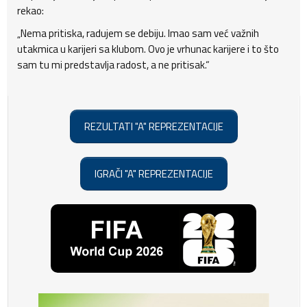
rekao:
„Nema pritiska, radujem se debiju. Imao sam već važnih
utakmica u karijeri sa klubom. Ovo je vrhunac karijere i to što
sam tu mi predstavlja radost, a ne pritisak.“
REZULTATI "A" REPREZENTACIJE
IGRAČI "A" REPREZENTACIJE