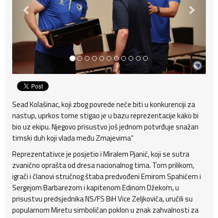
Sead Kolašinac, koji zbog povrede neće biti u konkurenciji za
nastup, uprkos tome stigao je u bazu reprezentacije kako bi
bio uz ekipu. Njegovo prisustvo još jednom potvrđuje snažan
timski duh koji vlada među Zmajevima“
Reprezentativce je posjetio i Miralem Pjanić, koji se sutra
zvanično oprašta od dresa nacionalnog tima. Tom prilikom,
igrači i članovi stručnog štaba predvođeni Emirom Spahićem i
Sergejom Barbarezom i kapitenom Edinom Džekom, u
prisustvu predsjednika NS/FS BiH Vice Zeljkovića, uručili su
popularnom Miretu simboličan poklon u znak zahvalnosti za