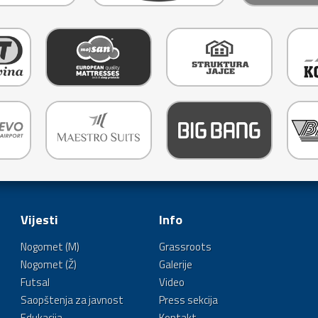
Vijesti
Info
Nogomet (M)
Grassroots
Nogomet (Ž)
Galerije
Futsal
Video
Saopštenja za javnost
Press sekcija
Edukacija
Kontakt