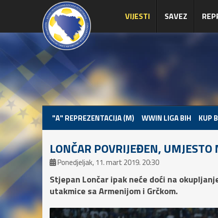
VIJESTI
SAVEZ
REP
"A" REPREZENTACIJA (M)
WWIN LIGA BIH
KUP B
LONČAR POVRIJEĐEN, UMJESTO 
Ponedjeljak, 11. mart 2019. 20:30
Stjepan Lončar ipak neće doći na okupljanj
utakmice sa Armenijom i Grčkom.