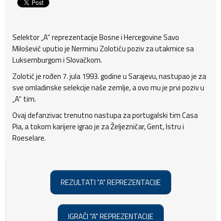
Selektor „A“ reprezentacije Bosne i Hercegovine Savo
Milošević uputio je Nerminu Zolotiću poziv za utakmice sa
Luksemburgom i Slovačkom.
Zolotić je rođen 7. jula 1993. godine u Sarajevu, nastupao je za
sve omladinske selekcije naše zemlje, a ovo mu je prvi poziv u
„A“ tim.
Ovaj defanzivac trenutno nastupa za portugalski tim Casa
Pia, a tokom karijere igrao je za Željezničar, Gent, Istru i
Roeselare.
REZULTATI "A" REPREZENTACIJE
IGRAČI "A" REPREZENTACIJE