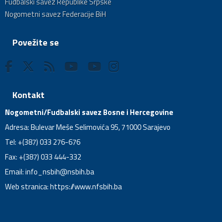
Fudbalski savez Republike Srpske
Nogometni savez Federacije BiH
Povežite se
Kontakt
Nogometni/Fudbalski savez Bosne i Hercegovine
Adresa: Bulevar Meše Selimovića 95, 71000 Sarajevo
Tel: +(387) 033 276-676
Fax: +(387) 033 444-332
Email:
info_nsbih@nsbih.ba
Web stranica: https://www.nfsbih.ba