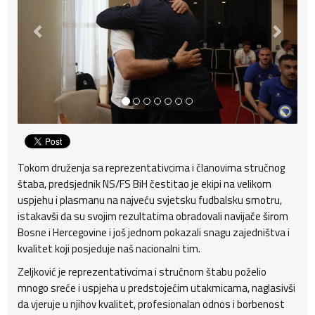
Tokom druženja sa reprezentativcima i članovima stručnog
štaba, predsjednik NS/FS BiH čestitao je ekipi na velikom
uspjehu i plasmanu na najveću svjetsku fudbalsku smotru,
istakavši da su svojim rezultatima obradovali navijače širom
Bosne i Hercegovine i još jednom pokazali snagu zajedništva i
kvalitet koji posjeduje naš nacionalni tim.
Zeljković je reprezentativcima i stručnom štabu poželio
mnogo sreće i uspjeha u predstojećim utakmicama, naglasivši
da vjeruje u njihov kvalitet, profesionalan odnos i borbenost