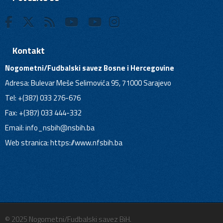
Kontakt
Nogometni/Fudbalski savez Bosne i Hercegovine
Adresa: Bulevar Meše Selimovića 95, 71000 Sarajevo
Tel: +(387) 033 276-676
Fax: +(387) 033 444-332
Email:
info_nsbih@nsbih.ba
Web stranica: https://www.nfsbih.ba
© 2025 Nogometni/Fudbalski savez BiH.