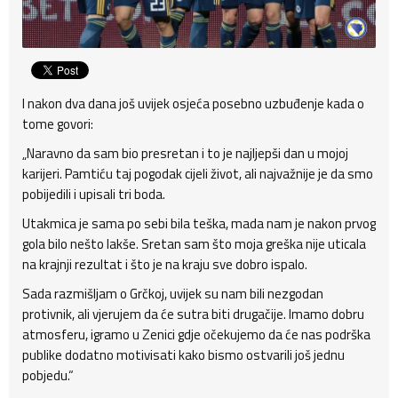
I nakon dva dana još uvijek osjeća posebno uzbuđenje kada o
tome govori:
„Naravno da sam bio presretan i to je najljepši dan u mojoj
karijeri. Pamtiću taj pogodak cijeli život, ali najvažnije je da smo
pobijedili i upisali tri boda.
Utakmica je sama po sebi bila teška, mada nam je nakon prvog
gola bilo nešto lakše. Sretan sam što moja greška nije uticala
na krajnji rezultat i što je na kraju sve dobro ispalo.
Sada razmišljam o Grčkoj, uvijek su nam bili nezgodan
protivnik, ali vjerujem da će sutra biti drugačije. Imamo dobru
atmosferu, igramo u Zenici gdje očekujemo da će nas podrška
publike dodatno motivisati kako bismo ostvarili još jednu
pobjedu.“