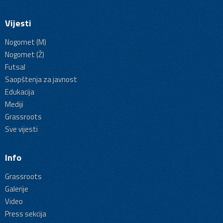
Vijesti
Nogomet (M)
Nogomet (Ž)
Futsal
Saopštenja za javnost
Edukacija
Mediji
Grassroots
Sve vijesti
Info
Grassroots
Galerije
Video
Press sekcija