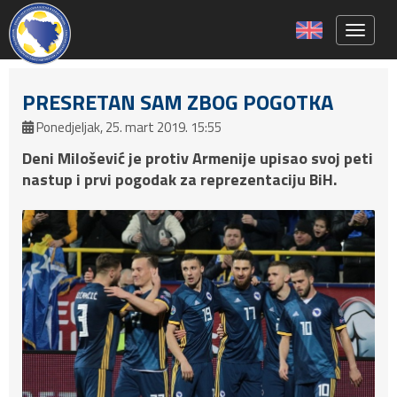
Toggle 
PRESRETAN SAM ZBOG POGOTKA
Ponedjeljak, 25. mart 2019. 15:55
Deni Milošević je protiv Armenije upisao svoj peti
nastup i prvi pogodak za reprezentaciju BiH.