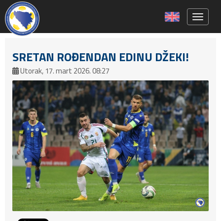
Toggle 
SRETAN ROĐENDAN EDINU DŽEKI!
Utorak, 17. mart 2026. 08:27