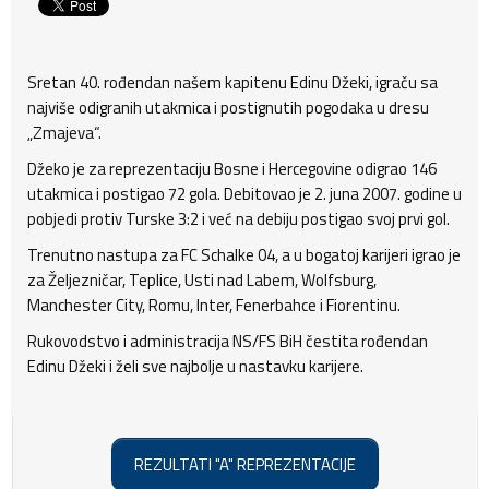
Sretan 40. rođendan našem kapitenu Edinu Džeki, igraču sa
najviše odigranih utakmica i postignutih pogodaka u dresu
„Zmajeva“.
Džeko je za reprezentaciju Bosne i Hercegovine odigrao 146
utakmica i postigao 72 gola. Debitovao je 2. juna 2007. godine u
pobjedi protiv Turske 3:2 i već na debiju postigao svoj prvi gol.
Trenutno nastupa za FC Schalke 04, a u bogatoj karijeri igrao je
za Željezničar, Teplice, Usti nad Labem, Wolfsburg,
Manchester City, Romu, Inter, Fenerbahce i Fiorentinu.
Rukovodstvo i administracija NS/FS BiH čestita rođendan
Edinu Džeki i želi sve najbolje u nastavku karijere.
REZULTATI "A" REPREZENTACIJE