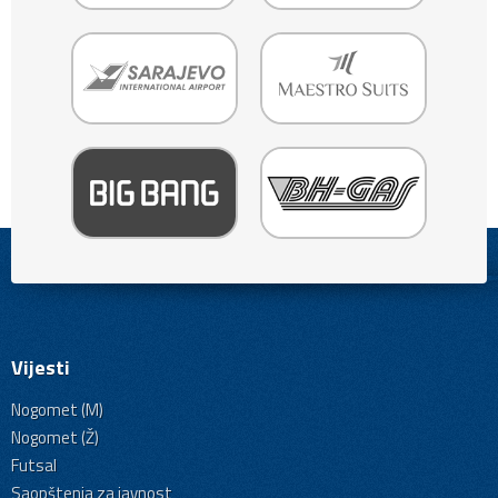
Vijesti
Nogomet (M)
Nogomet (Ž)
Futsal
Saopštenja za javnost