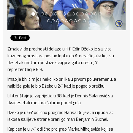
Zmajevi do prednosti dolaze u 11'. Edin Džeko je sa ivice
kaznenog prostora poslao loptu do Amera Gojaka koji sa
desetak metara postiže svoj prvi gol u dresu „A“
reprezentacije BiH.
Imao je bh. tim još nekoliko prilika u prvom poluvremenu, a
najbliže golu je bio Džeko u 24' kad je pogodio prečku.
Lihtenštajn je zaprijetio u 38' kad je Dennis Salanović sa
dvadesetak metara šutirao pored gola.
Džeko je u 65' odlično proigrao Harisa Duljevića čiji udarac
iskosa sa lijeve strane brani golman Benjamin Buchel.
Kapiten je u 74' odlično proigrao Marka Mihojevića koji sa