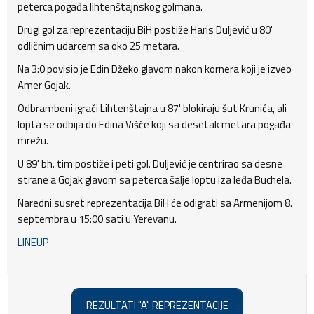
peterca pogađa lihtenštajnskog golmana.
Drugi gol za reprezentaciju BiH postiže Haris Duljević u 80'
odličnim udarcem sa oko 25 metara.
Na 3:0 povisio je Edin Džeko glavom nakon kornera koji je izveo
Amer Gojak.
Odbrambeni igrači Lihtenštajna u 87' blokiraju šut Krunića, ali
lopta se odbija do Edina Višće koji sa desetak metara pogađa
mrežu.
U 89' bh. tim postiže i peti gol. Duljević je centrirao sa desne
strane a Gojak glavom sa peterca šalje loptu iza leđa Buchela.
Naredni susret reprezentacija BiH će odigrati sa Armenijom 8.
septembra u 15:00 sati u Yerevanu.
LINEUP
REZULTATI "A" REPREZENTACIJE