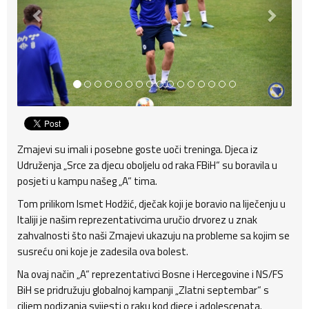
Zmajevi su imali i posebne goste uoči treninga. Djeca iz
Udruženja „Srce za djecu oboljelu od raka FBiH“ su boravila u
posjeti u kampu našeg „A“ tima.
Tom prilikom Ismet Hodžić, dječak koji je boravio na liječenju u
Italiji je našim reprezentativcima uručio drvorez u znak
zahvalnosti što naši Zmajevi ukazuju na probleme sa kojim se
susreću oni koje je zadesila ova bolest.
Na ovaj način „A“ reprezentativci Bosne i Hercegovine i NS/FS
BiH se pridružuju globalnoj kampanji „Zlatni septembar“ s
ciljem podizanja svijesti o raku kod djece i adolescenata.