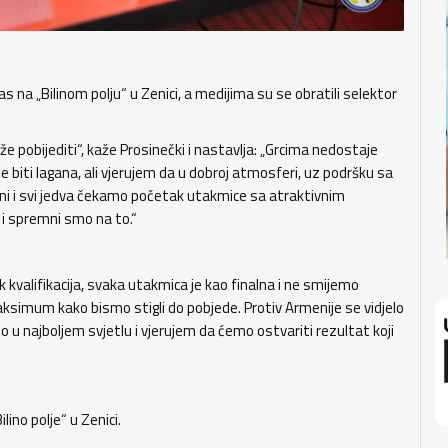
 na „Bilinom polju“ u Zenici, a medijima su se obratili selektor
že pobijediti“, kaže Prosinečki i nastavlja: „Grcima nedostaje
e biti lagana, ali vjerujem da u dobroj atmosferi, uz podršku sa
i i svi jedva čekamo početak utakmice sa atraktivnim
 i spremni smo na to.“
kvalifikacija, svaka utakmica je kao finalna i ne smijemo
ksimum kako bismo stigli do pobjede. Protiv Armenije se vidjelo
 u najboljem svjetlu i vjerujem da ćemo ostvariti rezultat koji
ino polje“ u Zenici.