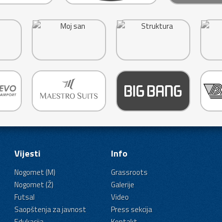
Vijesti
Info
Nogomet (M)
Grassroots
Nogomet (Ž)
Galerije
Futsal
Video
Saopštenja za javnost
Press sekcija
Edukacija
Kontakt