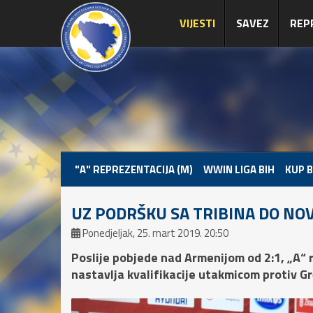
VIJESTI
SAVEZ
REP
"A" REPREZENTACIJA (M)
WWIN LIGA BIH
KUP B
UZ PODRŠKU SA TRIBINA DO NOV
Ponedjeljak, 25. mart 2019. 20:50
Poslije pobjede nad Armenijom od 2:1, „A“ 
nastavlja kvalifikacije utakmicom protiv Gr