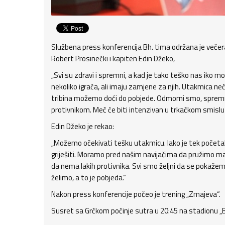
Službena press konferencija Bh. tima održana je večeras
Robert Prosinečki i kapiten Edin Džeko,
„Svi su zdravi i spremni, a kad je tako teško nas iko mo
nekoliko igrača, ali imaju zamjene za njih. Utakmica neć
tribina možemo doći do pobjede. Odmorni smo, spremn
protivnikom. Meč će biti intenzivan u trkačkom smislu
Edin Džeko je rekao:
„Možemo očekivati tešku utakmicu. Iako je tek početak 
griješiti. Moramo pred našim navijačima da pružimo ma
da nema lakih protivnika. Svi smo željni da se pokažemo
želimo, a to je pobjeda.“
Nakon press konferencije počeo je trening „Zmajeva“.
Susret sa Grčkom počinje sutra u 20:45 na stadionu „Bil