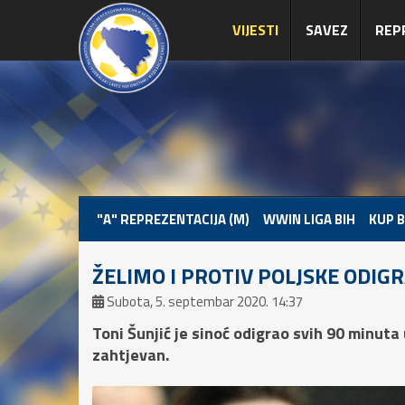
VIJESTI
SAVEZ
REP
"A" REPREZENTACIJA (M)
WWIN LIGA BIH
KUP B
ŽELIMO I PROTIV POLJSKE ODIG
Subota, 5. septembar 2020. 14:37
Toni Šunjić je sinoć odigrao svih 90 minuta 
zahtjevan.