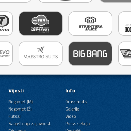
Vijesti
Info
Nogomet (M)
Grassroots
Nogomet (Ž)
Galerije
Futsal
Video
Saopštenja za javnost
Press sekcija
Edukacija
Kontakt