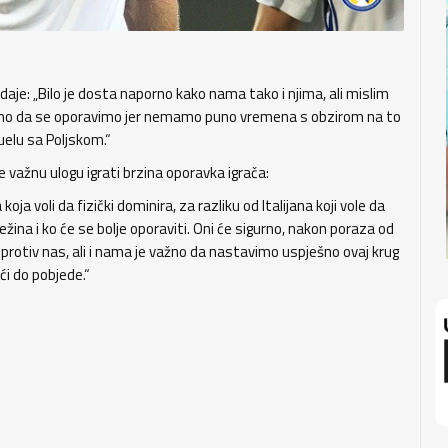
dodaje: „Bilo je dosta naporno kako nama tako i njima, ali mislim
itno da se oporavimo jer nemamo puno vremena s obzirom na to
elu sa Poljskom.“
 važnu ulogu igrati brzina oporavka igrača:
a voli da fizički dominira, za razliku od Italijana koji vole da
žina i ko će se bolje oporaviti. Oni će sigurno, nakon poraza od
protiv nas, ali i nama je važno da nastavimo uspješno ovaj krug
ći do pobjede.“