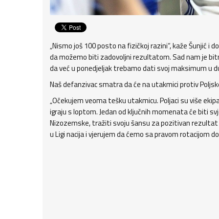
„Nismo još 100 posto na fizičkoj razini“, kaže Šunjić i 
da možemo biti zadovoljni rezultatom. Sad nam je b
da već u ponedjeljak trebamo dati svoj maksimum u du
Naš defanzivac smatra da će na utakmici protiv Poljske
„Očekujem veoma tešku utakmicu. Poljaci su više ekipa koj
igraju s loptom. Jedan od ključnih momenata će biti svje
Nizozemske, tražiti svoju šansu za pozitivan rezultat 
u Ligi nacija i vjerujem da ćemo sa pravom rotacijom do