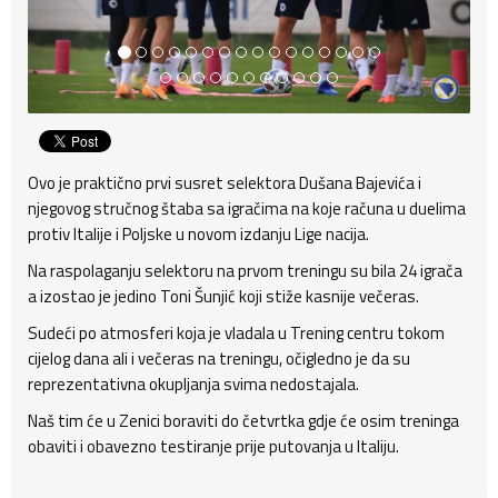
Ovo je praktično prvi susret selektora Dušana Bajevića i
njegovog stručnog štaba sa igračima na koje računa u duelima
protiv Italije i Poljske u novom izdanju Lige nacija.
Na raspolaganju selektoru na prvom treningu su bila 24 igrača
a izostao je jedino Toni Šunjić koji stiže kasnije večeras.
Sudeći po atmosferi koja je vladala u Trening centru tokom
cijelog dana ali i večeras na treningu, očigledno je da su
reprezentativna okupljanja svima nedostajala.
Naš tim će u Zenici boraviti do četvrtka gdje će osim treninga
obaviti i obavezno testiranje prije putovanja u Italiju.