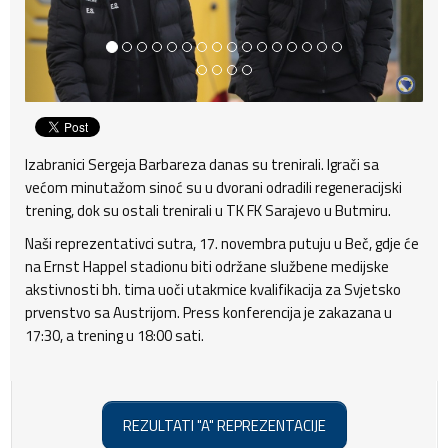
Izabranici Sergeja Barbareza danas su trenirali. Igrači sa
većom minutažom sinoć su u dvorani odradili regeneracijski
trening, dok su ostali trenirali u TK FK Sarajevo u Butmiru.
Naši reprezentativci sutra, 17. novembra putuju u Beč, gdje će
na Ernst Happel stadionu biti održane službene medijske
akstivnosti bh. tima uoči utakmice kvalifikacija za Svjetsko
prvenstvo sa Austrijom. Press konferencija je zakazana u
17:30, a trening u 18:00 sati.
REZULTATI "A" REPREZENTACIJE