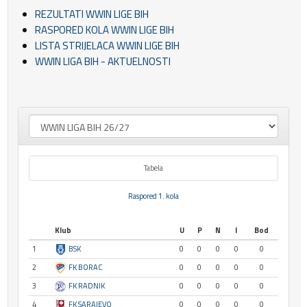
REZULTATI WWIN LIGE BIH
RASPORED KOLA WWIN LIGE BIH
LISTA STRIJELACA WWIN LIGE BIH
WWIN LIGA BIH - AKTUELNOSTI
Tabela
Raspored 1. kola
Klub
U
P
N
I
Bod
1
BSK
0
0
0
0
0
2
FK BORAC
0
0
0
0
0
3
FK RADNIK
0
0
0
0
0
4
FK SARAJEVO
0
0
0
0
0