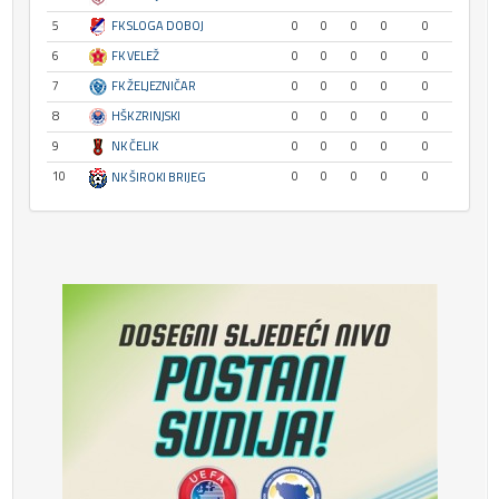
5
FK SLOGA DOBOJ
0
0
0
0
0
6
FK VELEŽ
0
0
0
0
0
7
FK ŽELJEZNIČAR
0
0
0
0
0
8
HŠK ZRINJSKI
0
0
0
0
0
9
NK ČELIK
0
0
0
0
0
10
0
0
0
0
0
NK ŠIROKI BRIJEG