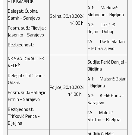
- FK IGMAN (K)
A 1: Marković
Delegat: Ćupina
Slobodan - Bijeljina
Solina, 30.10.2024
Samir - Sarajevo
14:00 h
A 2: Lazić Đ.
Posm. suđ.: Pljevljak
Dejan - Doboj
Jasenko - Sarajevo
IV: Došlo Slađan
Bezbjednost:
– Ist.Sarajevo
NK SVATOVAC - FK
Sudija: Perić Danijel -
VELEŽ
Bijeljina
Delegat: Tolić Ivan -
A 1: Makarić Bojan
Odžak
- Bijeljina
Poljice, 30.10.2024
Posm. suđ.: Halilagić
14:00 h
A 2: Avdić Haris -
Ermin - Sarajevo
Sarajevo
Bezbjednost:
IV: Maletić
Trifković Perica -
Stefan – Bijeljina
Bijeljina
Sudija: Aleksić