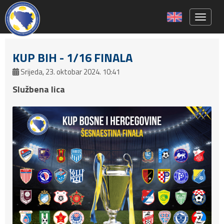
Toggle 
KUP BIH - 1/16 FINALA
Srijeda, 23. oktobar 2024. 10:41
Službena lica