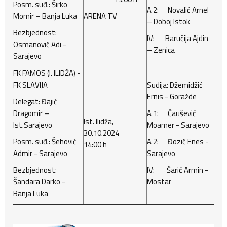
Posm. suđ.: Širko
A 2: Novalić Arnel
Momir – Banja Luka
ARENA TV
– Doboj Istok
Bezbjednost:
IV: Baručija Ajdin
Osmanović Adi -
– Zenica
Sarajevo
FK FAMOS (I. ILIDŽA) -
FK SLAVIJA
Sudija: Džemidžić
Ernis - Goražde
Delegat: Đajić
Dragomir –
A 1: Čaušević
Ist. Ilidža,
Ist.Sarajevo
Moamer - Sarajevo
30.10.2024
Posm. suđ.: Šehović
A 2: Đozić Enes -
14:00 h
Admir - Sarajevo
Sarajevo
Bezbjednost:
IV: Šarić Armin -
Šandara Darko -
Mostar
Banja Luka