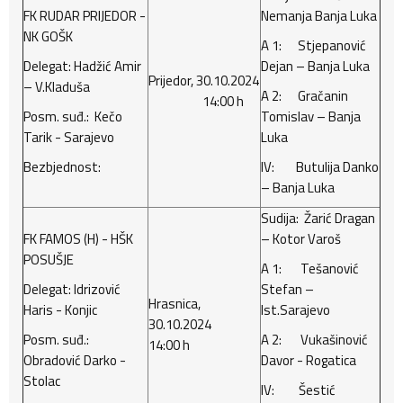
FK RUDAR PRIJEDOR -
Nemanja Banja Luka
NK GOŠK
A 1: Stjepanović
Delegat: Hadžić Amir
Dejan – Banja Luka
Prijedor, 30.10.2024
– V.Kladuša
A 2: Gračanin
14:00 h
Posm. suđ.: Kečo
Tomislav – Banja
Tarik - Sarajevo
Luka
Bezbjednost:
IV: Butulija Danko
– Banja Luka
Sudija: Žarić Dragan
FK FAMOS (H) - HŠK
– Kotor Varoš
POSUŠJE
A 1: Tešanović
Delegat: Idrizović
Stefan –
Hrasnica,
Haris - Konjic
Ist.Sarajevo
30.10.2024
Posm. suđ.:
A 2: Vukašinović
14:00 h
Obradović Darko -
Davor - Rogatica
Stolac
IV: Šestić