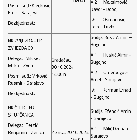
14:00 h
A 2: Maksimović
Posm. suđ.: Alečković
Davor - Doboj
Emir - Sarajevo
IV: Osmanović
Bezbjednost:
Edin - Tuzla
Sudija: Kukić Armin –
NK ZVIJEZDA - FK
Bugojno
ZVIJEZDA 09
A 1: Huskić Almir -
Delegat: Milošević
Gradačac,
Bugojno
Mirko - Zvornik
30.10.2024
A 2: Omerbegović
14:00 h
Posm. suđ.: Mrković
Amel - Sarajevo
Rusmir - Sarajevo
IV: Korman Ernad
Bezbjednost:
- Bugojno
NK ČELIK - NK
Sudija: Efendić Amin
STUPČANICA
- Sarajevo
Delegat: Terzić
A 1: Milić Dženan -
Benjamin - Zenica
Zenica, 29.10.2024.
Sarajevo
19:00 h