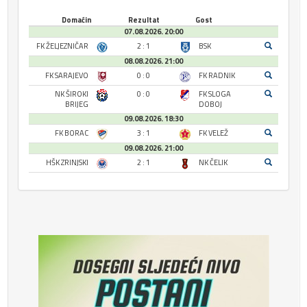
Domaćin
Rezultat
Gost
07.08.2026. 20:00
FK ŽELJEZNIČAR
2 : 1
BSK
08.08.2026. 21:00
FK SARAJEVO
0 : 0
FK RADNIK
NK ŠIROKI
0 : 0
FK SLOGA
BRIJEG
DOBOJ
09.08.2026. 18:30
FK BORAC
3 : 1
FK VELEŽ
09.08.2026. 21:00
HŠK ZRINJSKI
2 : 1
NK ČELIK