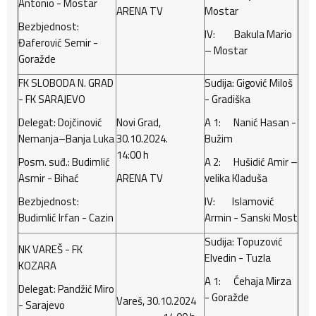
Antonio - Mostar
ARENA TV
Mostar
Bezbjednost:
IV: Bakula Mario
Đaferović Semir -
– Mostar
Goražde
FK SLOBODA N. GRAD
Sudija: Gigović Miloš
- FK SARAJEVO
- Gradiška
Delegat: Dojčinović
Novi Grad,
A 1: Nanić Hasan -
Nemanja–Banja Luka
30.10.2024.
Bužim
14:00 h
Posm. suđ.: Budimlić
A 2: Hušidić Amir –
Asmir - Bihać
ARENA TV
velika Kladuša
Bezbjednost:
IV: Islamović
Budimlić Irfan - Cazin
Armin - Sanski Most
Sudija: Topuzović
NK VAREŠ - FK
Elvedin - Tuzla
KOZARA
A 1: Ćehaja Mirza
Delegat: Pandžić Miro
- Goražde
Vareš, 30.10.2024
- Sarajevo