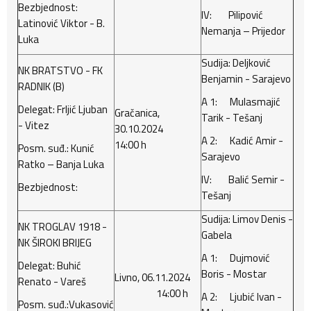
Bezbjednost:
IV: Pilipović
Latinović Viktor - B.
Nemanja – Prijedor
Luka
Sudija: Deljković
NK BRATSTVO - FK
Benjamin - Sarajevo
RADNIK (B)
A 1: Mulasmajić
Delegat: Frljić Ljuban
Gračanica,
Tarik - Tešanj
- Vitez
30.10.2024
A 2: Kadić Amir -
14:00 h
Posm. suđ.: Kunić
Sarajevo
Ratko – Banja Luka
IV: Balić Semir -
Bezbjednost:
Tešanj
Sudija: Limov Denis -
NK TROGLAV 1918 -
Gabela
NK ŠIROKI BRIJEG
A 1: Dujmović
Delegat: Buhić
Boris - Mostar
Livno, 06.11.2024
Renato - Vareš
14:00 h
A 2: Ljubić Ivan -
Posm. suđ.:Vukasović