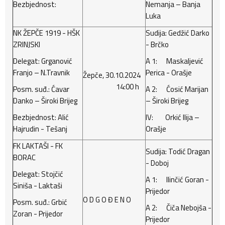
Bezbjednost:
Nemanja – Banja
Luka
NK ŽEPČE 1919 - HŠK
Sudija: Gedžić Darko
ZRINJSKI
- Brčko
Delegat: Grganović
A 1: Maskaljević
Franjo – N.Travnik
Perica - Orašje
Žepče, 30.10.2024
14:00 h
Posm. suđ.: Ćavar
A 2: Ćosić Marijan
Danko – Široki Brijeg
– Široki Brijeg
Bezbjednost: Alić
IV: Orkić Ilija –
Hajrudin - Tešanj
Orašje
FK LAKTAŠI - FK
Sudija: Todić Dragan
BORAC
- Doboj
Delegat: Stojčić
A 1: Ilinčić Goran -
Siniša - Laktaši
Prijedor
O D G O Đ E N O
Posm. suđ.: Grbić
A 2: Čiča Nebojša -
Zoran - Prijedor
Prijedor