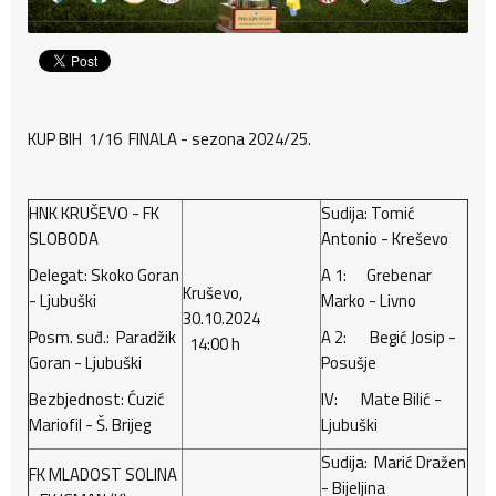
KUP BIH 1/16 FINALA - sezona 2024/25.
HNK KRUŠEVO - FK
Sudija: Tomić
SLOBODA
Antonio - Kreševo
Delegat: Skoko Goran
A 1: Grebenar
Kruševo,
- Ljubuški
Marko - Livno
30.10.2024
Posm. suđ.: Paradžik
A 2: Begić Josip -
14:00 h
Goran - Ljubuški
Posušje
Bezbjednost: Ćuzić
IV: Mate Bilić -
Mariofil - Š. Brijeg
Ljubuški
Sudija: Marić Dražen
FK MLADOST SOLINA
- Bijeljina