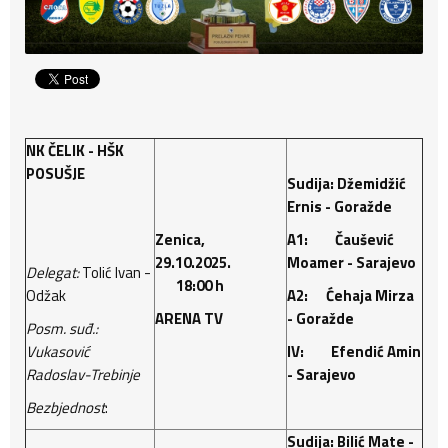
NK ČELIK - HŠK
POSUŠJE
Sudija: Džemidžić
Ernis - Goražde
Zenica,
A1: Čaušević
29.10.2025.
Moamer - Sarajevo
Delegat:
Tolić Ivan -
18:00 h
Odžak
A2: Ćehaja Mirza
ARENA TV
- Goražde
Posm. suđ.:
Vukasović
IV: Efendić Amin
Radoslav-Trebinje
- Sarajevo
Bezbjednost
:
Sudija: Bilić Mate -