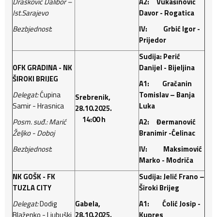
Drašković Dalibor –
A2: Vukašinović
Ist.Sarajevo
Davor - Rogatica
Bezbjednost
:
IV: Grbić Igor -
Prijedor
Sudija: Perić
OFK GRADINA - NK
Danijel - Bijeljina
ŠIROKI BRIJEG
A1: Gračanin
Delegat:
Ćupina
Tomislav – Banja
Srebrenik,
Samir - Hrasnica
Luka
28.10.2025.
14:00 h
Posm. suđ.: Marić
A2: Đermanović
Željko - Doboj
Branimir -Ćelinac
Bezbjednost
:
IV: Maksimović
Marko - Modriča
NK GOŠK - FK
Sudija: Jelić Frano –
TUZLA CITY
Široki Brijeg
Delegat:
Dodig
Gabela,
A1: Ćolić Josip -
Blaženko - Ljubuški
28.10.2025.
Kupres