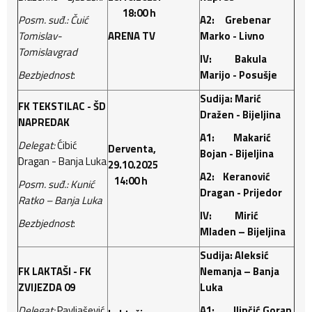
18:00 h
Posm. suđ.: Čuić
A2: Grebenar
Tomislav-
ARENA TV
Marko - Livno
Tomislavgrad
IV: Bakula
Bezbjednost
:
Marijo - Posušje
Sudija: Marić
FK TEKSTILAC - ŠD
Dražen - Bijeljina
NAPREDAK
A1: Makarić
Delegat:
Ćibić
Derventa,
Bojan - Bijeljina
Dragan - Banja Luka
29.10.2025
A2: Keranović
14:00 h
Posm. suđ.: Kunić
Dragan - Prijedor
Ratko – Banja Luka
IV: Mirić
Bezbjednost
:
Mladen – Bijeljina
Sudija: Aleksić
FK LAKTAŠI - FK
Nemanja – Banja
ZVIJEZDA 09
Luka
Delegat:
Pavljašević
A1: Ilinčić Goran