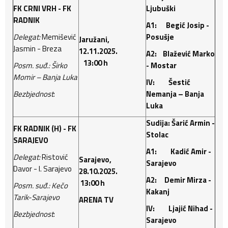
FK CRNI VRH - FK
Ljubuški
RADNIK
A1: Begić Josip -
Delegat:
Memišević
Posušje
Jaružani,
Jasmin - Breza
12.11.2025.
A2: Blažević Marko
13:00 h
Posm. suđ.: Širko
- Mostar
Momir – Banja Luka
IV: Šestić
Bezbjednost
:
Nemanja – Banja
Luka
Sudija: Šarić Armin -
FK RADNIK (H) - FK
Stolac
SARAJEVO
A1: Kadić Amir -
Delegat:
Ristović
Sarajevo,
Sarajevo
Davor - I. Sarajevo
28.10.2025.
A2: Demir Mirza -
13:00 h
Posm. suđ.: Kečo
Kakanj
Tarik-Sarajevo
ARENA TV
IV: Ljajić Nihad -
Bezbjednost
:
Sarajevo