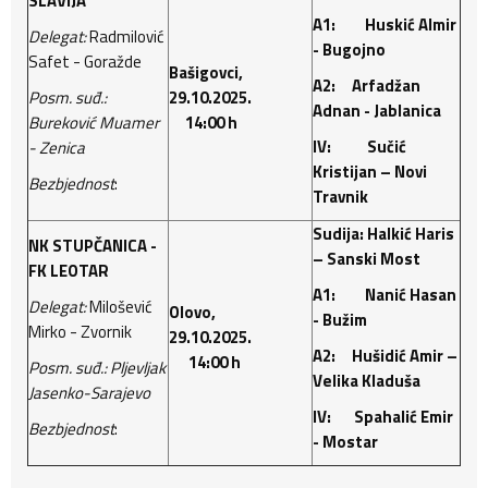
SLAVIJA
A1: Huskić Almir
Delegat:
Radmilović
- Bugojno
Safet - Goražde
Bašigovci,
A2: Arfadžan
Posm. suđ.:
29.10.2025.
Adnan - Jablanica
Bureković Muamer
14:00 h
IV: Sučić
- Zenica
Kristijan – Novi
Bezbjednost
:
Travnik
Sudija: Halkić Haris
NK STUPČANICA -
– Sanski Most
FK LEOTAR
A1: Nanić Hasan
Delegat:
Milošević
Olovo,
- Bužim
Mirko - Zvornik
29.10.2025.
A2: Hušidić Amir –
14:00 h
Posm. suđ.: Pljevljak
Velika Kladuša
Jasenko-Sarajevo
IV: Spahalić Emir
Bezbjednost
:
- Mostar