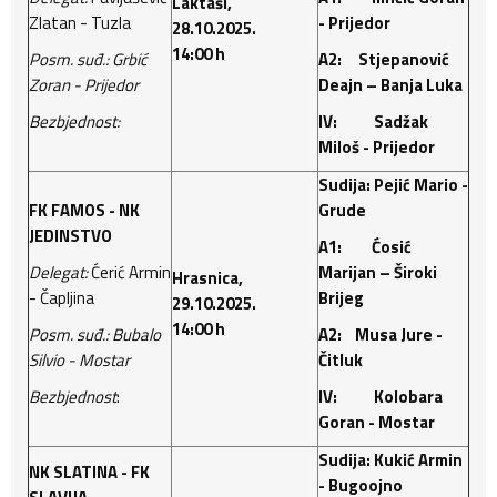
Laktaši,
Zlatan - Tuzla
- Prijedor
28.10.2025.
14:00 h
Posm. suđ.: Grbić
A2: Stjepanović
Zoran - Prijedor
Deajn – Banja Luka
Bezbjednost:
IV: Sadžak
Miloš - Prijedor
Sudija: Pejić Mario -
FK FAMOS - NK
Grude
JEDINSTVO
A1: Ćosić
Delegat:
Ćerić Armin
Marijan – Široki
Hrasnica,
- Čapljina
Brijeg
29.10.2025.
14:00 h
Posm. suđ.: Bubalo
A2: Musa Jure -
Silvio - Mostar
Čitluk
Bezbjednost
:
IV: Kolobara
Goran - Mostar
Sudija: Kukić Armin
NK SLATINA - FK
- Bugoojno