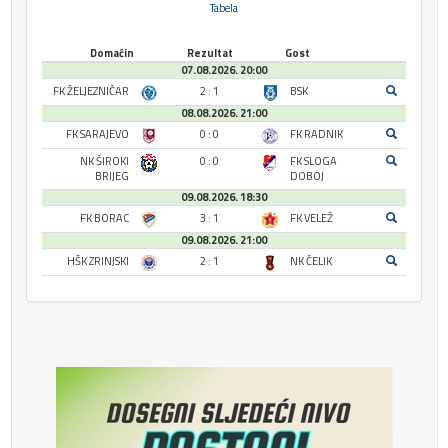
Tabela
Domaćin
Rezultat
Gost
07.08.2026. 20:00
FK ŽELJEZNIČAR
2 : 1
BSK
08.08.2026. 21:00
FK SARAJEVO
0 : 0
FK RADNIK
NK ŠIROKI
0 : 0
FK SLOGA
BRIJEG
DOBOJ
09.08.2026. 18:30
FK BORAC
3 : 1
FK VELEŽ
09.08.2026. 21:00
HŠK ZRINJSKI
2 : 1
NK ČELIK