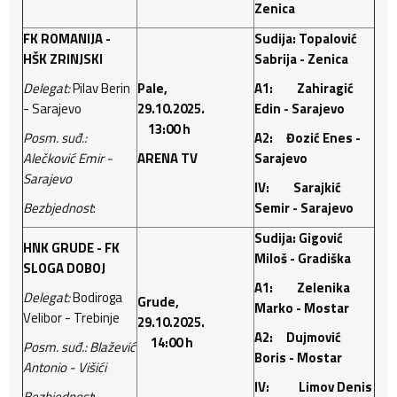
Zenica
FK ROMANIJA -
Sudija: Topalović
HŠK ZRINJSKI
Sabrija - Zenica
Delegat:
Pilav Berin
Pale,
A1: Zahiragić
- Sarajevo
29.10.2025.
Edin - Sarajevo
13:00 h
Posm. suđ.:
A2: Đozić Enes -
Alečković Emir -
ARENA TV
Sarajevo
Sarajevo
IV: Sarajkić
Bezbjednost
:
Semir - Sarajevo
Sudija: Gigović
HNK GRUDE - FK
Miloš - Gradiška
SLOGA DOBOJ
A1: Zelenika
Delegat:
Bodiroga
Grude,
Marko - Mostar
Velibor - Trebinje
29.10.2025.
A2: Dujmović
14:00 h
Posm. suđ.: Blažević
Boris - Mostar
Antonio - Višići
IV: Limov Denis
Bezbjednost
: