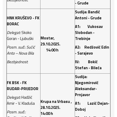
- Grude
Sudija: Bandić
HNK KRUŠEVO - FK
Antoni - Grude
BORAC
A1: Vukosav
Delegat:
Skoko
Slobodan -
Mostar,
Goran - Ljubuški
Trebinje
29.10.2025.
Posm. suđ.: Sučić
A2: Redžović Edin
14:00 h
Anto – Nova Bila
- Sarajevo
Bezbjednost
:
IV: Bokić
Stefan - Bileća
Sudija:
FK BSK - FK
Njegomirović
RUDAR-PRIJEDOR
Aleksandar-
Prnjavor
Delegat:
Hadžić
Krupa na Vrbasu ,
Amir - V. Kladuša
A1: Lazić Dejan-
28.10.2025.
Doboj
Posm. suđ.:
14:00 h