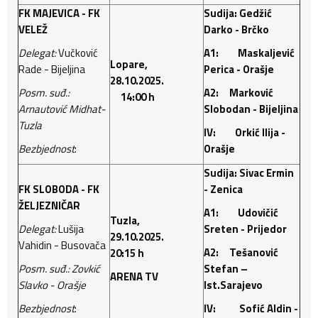
FK MAJEVICA - FK
Sudija: Gedžić
VELEŽ
Darko - Brčko
Delegat:
Vučković
A1: Maskaljević
Lopare,
Rade - Bijeljina
Perica - Orašje
28.10.2025.
Posm. suđ.:
A2: Marković
14:00 h
Arnautović Midhat-
Slobodan - Bijeljina
Tuzla
IV: Orkić Ilija -
Bezbjednost
:
Orašje
Sudija: Sivac Ermin
FK SLOBODA - FK
- Zenica
ŽELJEZNIČAR
A1: Udovičić
Tuzla,
Delegat:
Lušija
Sreten - Prijedor
29.10.2025.
Vahidin - Busovača
A2: Tešanović
20:15 h
Posm. suđ.: Zovkić
Stefan –
ARENA TV
Slavko - Orašje
Ist.Sarajevo
Bezbjednost
:
IV: Sofić Aldin -