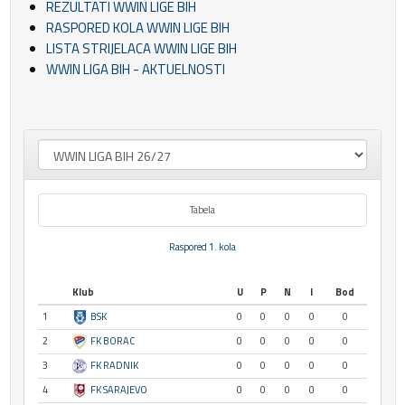
REZULTATI WWIN LIGE BIH
RASPORED KOLA WWIN LIGE BIH
LISTA STRIJELACA WWIN LIGE BIH
WWIN LIGA BIH - AKTUELNOSTI
Tabela
Raspored 1. kola
Klub
U
P
N
I
Bod
1
BSK
0
0
0
0
0
2
FK BORAC
0
0
0
0
0
3
FK RADNIK
0
0
0
0
0
4
FK SARAJEVO
0
0
0
0
0