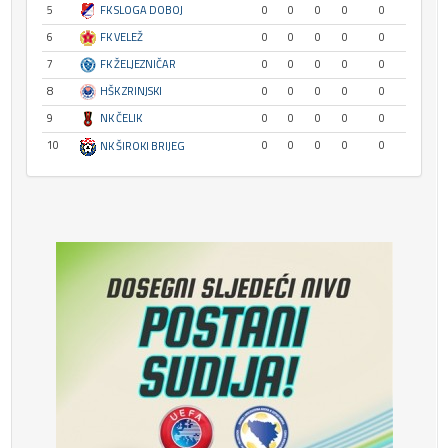
5
FK SLOGA DOBOJ
0
0
0
0
0
6
FK VELEŽ
0
0
0
0
0
7
FK ŽELJEZNIČAR
0
0
0
0
0
8
HŠK ZRINJSKI
0
0
0
0
0
9
NK ČELIK
0
0
0
0
0
10
0
0
0
0
0
NK ŠIROKI BRIJEG