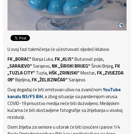
U ovoj fazi takmičenja će učestvovati sljedeći klubovi:
FK „BORAC“
Banja Luka,
FK „KLIS“
Buturović polje
,
„SARAJEVO“
Sarajevo
, NK „ŠIROKI BRIJEG“
Široki Brijeg
, FK
„TUZLA CITY“
Tuzla
, HŠK „ZRINJSKI“
Mostar
, FK „ZVIJEZDA
09“
Bijeljina
, FK „ŽELJEZNIČAR“
Sarajevo.
Ovaj događaj će biti emitovan uživo na zvaničnom
YouTube
kanalu NS/FS BiH
, a zbog situacije sa pandemijom virusa
COVID-19 prisustvo medija neće biti dozvoljeno. Medijskim
kućama će biti dostavljene fotografije sa žrijebanja u visokoj
rezoluciji.
Osim žrijeba za seniore u utorak će biti izvučeni i parovi 1/4
finala Omladinskog Kupa BiH, kao i pretkola Kupa za žene.