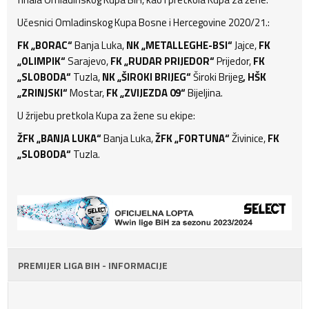
Učesnici Omladinskog Kupa Bosne i Hercegovine 2020/21.:
FK „BORAC“
Banja Luka,
NK „METALLEGHE-BSI“
Jajce,
FK
„OLIMPIK“
Sarajevo,
FK „RUDAR PRIJEDOR“
Prijedor,
FK
„SLOBODA“
Tuzla,
NK „ŠIROKI BRIJEG“
Široki Brijeg
, HŠK
„ZRINJSKI“
Mostar,
FK „ZVIJEZDA 09“
Bijeljina.
U žrijebu pretkola Kupa za žene su ekipe:
ŽFK „BANJA LUKA“
Banja Luka,
ŽFK „FORTUNA“
Živinice,
FK
„SLOBODA“
Tuzla.
PREMIJER LIGA BIH - INFORMACIJE