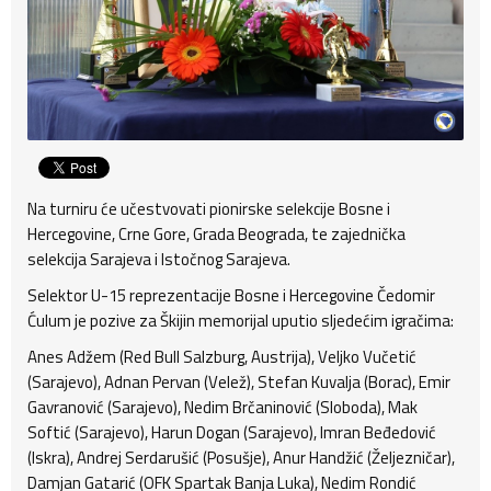
Na turniru će učestvovati pionirske selekcije Bosne i
Hercegovine, Crne Gore, Grada Beograda, te zajednička
selekcija Sarajeva i Istočnog Sarajeva.
Selektor U-15 reprezentacije Bosne i Hercegovine Čedomir
Ćulum je pozive za Škijin memorijal uputio sljedećim igračima:
Anes Adžem (Red Bull Salzburg, Austrija), Veljko Vučetić
(Sarajevo), Adnan Pervan (Velež), Stefan Kuvalja (Borac), Emir
Gavranović (Sarajevo), Nedim Brčaninović (Sloboda), Mak
Softić (Sarajevo), Harun Dogan (Sarajevo), Imran Beđedović
(Iskra), Andrej Serdarušić (Posušje), Anur Handžić (Željezničar),
Damjan Gatarić (OFK Spartak Banja Luka), Nedim Rondić