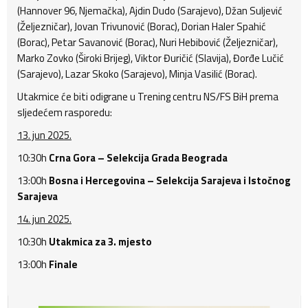
(Hannover 96, Njemačka), Ajdin Dudo (Sarajevo), Džan Suljević
(Željezničar), Jovan Trivunović (Borac), Dorian Haler Spahić
(Borac), Petar Savanović (Borac), Nuri Hebibović (Željezničar),
Marko Zovko (Široki Brijeg), Viktor Đuričić (Slavija), Đorđe Lučić
(Sarajevo), Lazar Skoko (Sarajevo), Minja Vasilić (Borac).
Utakmice će biti odigrane u Trening centru NS/FS BiH prema
sljedećem rasporedu:
13. jun 2025.
10:30h
Crna Gora – Selekcija Grada Beograda
13:00h
Bosna i Hercegovina – Selekcija Sarajeva i Istočnog
Sarajeva
14. jun 2025.
10:30h
Utakmica za 3. mjesto
13:00h
Finale