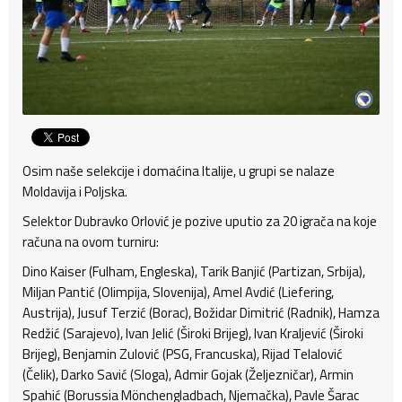
Osim naše selekcije i domaćina Italije, u grupi se nalaze
Moldavija i Poljska.
Selektor Dubravko Orlović je pozive uputio za 20 igrača na koje
računa na ovom turniru:
Dino Kaiser (Fulham, Engleska), Tarik Banjić (Partizan, Srbija),
Miljan Pantić (Olimpija, Slovenija), Amel Avdić (Liefering,
Austrija), Jusuf Terzić (Borac), Božidar Dimitrić (Radnik), Hamza
Redžić (Sarajevo), Ivan Jelić (Široki Brijeg), Ivan Kraljević (Široki
Brijeg), Benjamin Zulović (PSG, Francuska), Rijad Telalović
(Čelik), Darko Savić (Sloga), Admir Gojak (Željezničar), Armin
Spahić (Borussia Mönchengladbach, Njemačka), Pavle Šarac