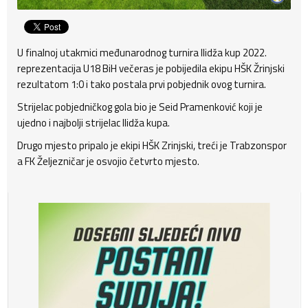
U finalnoj utakmici međunarodnog turnira Ilidža kup 2022.
reprezentacija U18 BiH večeras je pobijedila ekipu HŠK Žrinjski
rezultatom 1:0 i tako postala prvi pobjednik ovog turnira.
Strijelac pobjedničkog gola bio je Seid Pramenković koji je
ujedno i najbolji strijelac Ilidža kupa.
Drugo mjesto pripalo je ekipi HŠK Zrinjski, treći je Trabzonspor
a FK Željezničar je osvojio četvrto mjesto.