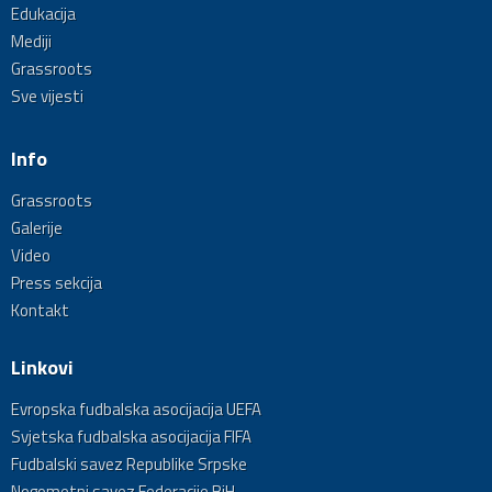
Edukacija
Mediji
Grassroots
Sve vijesti
Info
Grassroots
Galerije
Video
Press sekcija
Kontakt
Linkovi
Evropska fudbalska asocijacija UEFA
Svjetska fudbalska asocijacija FIFA
Fudbalski savez Republike Srpske
Nogometni savez Federacije BiH