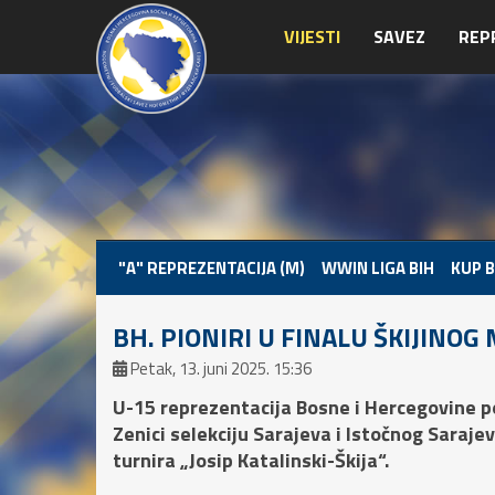
VIJESTI
SAVEZ
REP
"A" REPREZENTACIJA (M)
WWIN LIGA BIH
KUP B
BH. PIONIRI U FINALU ŠKIJINOG
Petak, 13. juni 2025. 15:36
U-15 reprezentacija Bosne i Hercegovine po
Zenici selekciju Sarajeva i Istočnog Saraje
turnira „Josip Katalinski-Škija“.