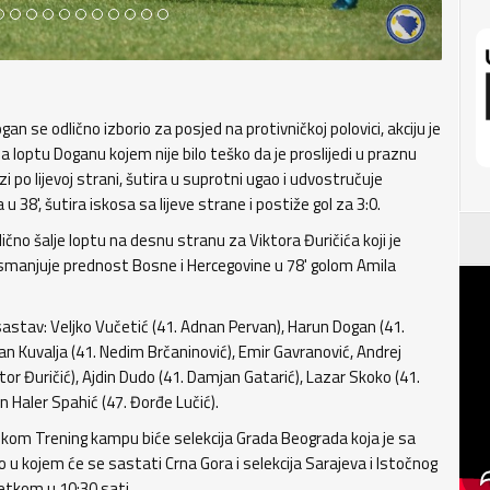
an se odlično izborio za posjed na protivničkoj polovici, akciju je
a loptu Doganu kojem nije bilo teško da je proslijedi u praznu
i po lijevoj strani, šutira u suprotni ugao i udvostručuje
 38', šutira iskosa sa lijeve strane i postiže gol za 3:0.
ično šalje loptu na desnu stranu za Viktora Đuričića koji je
a smanjuje prednost Bosne i Hercegovine u 78' golom Amila
sastav: Veljko Vučetić (41. Adnan Pervan), Harun Dogan (41.
an Kuvalja (41. Nedim Brčaninović), Emir Gavranović, Andrej
tor Đuričić), Ajdin Dudo (41. Damjan Gatarić), Lazar Skoko (41.
an Haler Spahić (47. Đorđe Lučić).
eničkom Trening kampu biće selekcija Grada Beograda koja je sa
o u kojem će se sastati Crna Gora i selekcija Sarajeva i Istočnog
četkom u 10:30 sati.