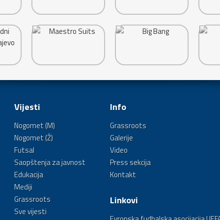
Vijesti
Info
Nogomet (M)
Grassroots
Nogomet (Ž)
Galerije
Futsal
Video
Saopštenja za javnost
Press sekcija
Edukacija
Kontakt
Mediji
Grassroots
Linkovi
Sve vijesti
Evropska fudbalska asocijacija UEF