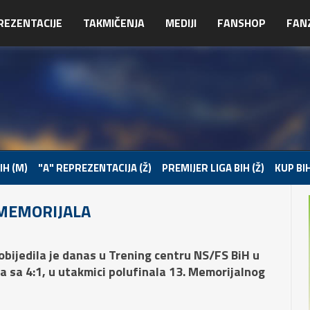
REZENTACIJE
TAKMIČENJA
MEDIJI
FANSHOP
FAN
IH (M)
"A" REPREZENTACIJA (Ž)
PREMIJER LIGA BIH (Ž)
KUP BIH
 MEMORIJALA
bijedila je danas u Trening centru NS/FS BiH u
va sa 4:1, u utakmici polufinala 13. Memorijalnog