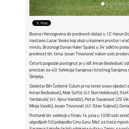
Bosna i Hercegovina do prednosti dolazi u 12'. Harun Dog
nastavio Lazar Skoko koji ulazi u kazneni prostor i vrać
mrežu. Brzonogi Dorian Haler Spahić u 34' odlično prolaz
prednost bh. tima. Jovan Trivunović nakon solo prodora u
Četvrti pogodak postignut je u 48'. Imran Beđedović odl
precizan za 4:0. Selekcija Sarajeva i Istočnog Sarajev
Škrijelja.
Selektor Bih Čedomir Ćulum je na teren izveo sljedeći 
Imran Beđedović), Mak Softić (41. Nuri Hebibović), Stef
Serdarušić (41. Ajnur Handžić), Petar Savanović (29. Vik
Minja Vasilić), Jovan Trivunović (47. Džan Suljević), Dori
Protivnik bh. selekciji u finalu 14. juna u 13:00 sati z
ubjedljivih 5:0 pobijedila Crnu Goru. Meč za treće mjest
Sarajeva takođe će biti odigrana sutra u Zenici, sa po