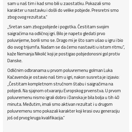
sam u naš tim i kad smo bili u zaostatku. Pokazali smo
karakter u nastavku i došli do velike pobjede. Presretni smo
zbog ovog rezultata.“
„Sretan sam zbog pobjede i pogotka. Čestitam svojim
saigračima na odličnoj igri. Bilo je napeto gledati prvo
poluvrijeme, borili smo se. Drago mi je što sam ušao u igru i bio
dio ovog trijumfa. Nadam se da ćemo nastaviti u istom ritmu“,
kaže Nemanja Nikolić koji je postigao pobjedonosni gol protiv
Danske.
Odličnim odbranama u prvom poluvremenu golman Luka
Kačavenda je ostavio naš tim u igri, nakon susreta je izjavio:
„Čestitam kompletnom stručnom štabu i saigračima na
pobjedi. Na sjajnom otvaranju Evropskog prvenstva. U prvom
poluvremenu nismo igrali dobro i Danska je bila bolja u tih 40
minuta. Međutim, imali smo aktivan rezultat i u drugom
poluvremenu smo pokazali karakter koji krasi ovu generaciju
još od prvog kruga kvalifikacija.“