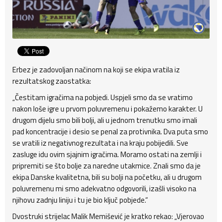
Erbez je zadovoljan načinom na koji se ekipa vratila iz
rezultatskog zaostatka:
„Čestitam igračima na pobjedi. Uspjeli smo da se vratimo
nakon loše igre u prvom poluvremenu i pokažemo karakter. U
drugom dijelu smo bili bolji, ali u jednom trenutku smo imali
pad koncentracije i desio se penal za protivnika. Dva puta smo
se vratili iz negativnog rezultata i na kraju pobijedili. Sve
zasluge idu ovim sjajnim igračima. Moramo ostati na zemlji i
pripremiti se što bolje za naredne utakmice. Znali smo da je
ekipa Danske kvalitetna, bili su bolji na početku, ali u drugom
poluvremenu mi smo adekvatno odgovorili, izašli visoko na
njihovu zadnju liniju i tu je bio ključ pobjede.“
Dvostruki strijelac Malik Memišević je kratko rekao: „Vjerovao