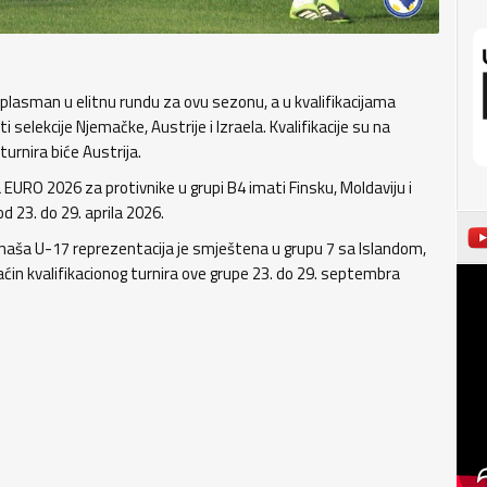
 plasman u elitnu rundu za ovu sezonu, a u kvalifikacijama
 selekcije Njemačke, Austrije i Izraela. Kvalifikacije su na
urnira biće Austrija.
 EURO 2026 za protivnike u grupi B4 imati Finsku, Moldaviju i
 od 23. do 29. aprila 2026.
. naša U-17 reprezentacija je smještena u grupu 7 sa Islandom,
ćin kvalifikacionog turnira ove grupe 23. do 29. septembra