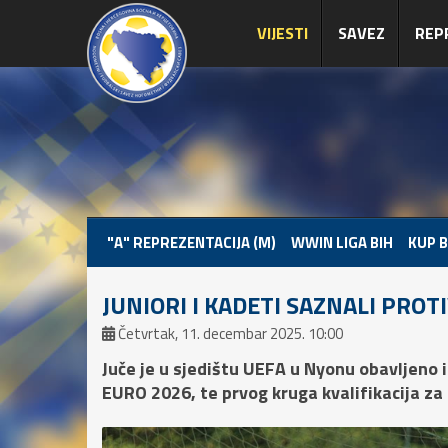
VIJESTI
SAVEZ
REP
"A" REPREZENTACIJA (M)
WWIN LIGA BIH
KUP B
JUNIORI I KADETI SAZNALI PROT
Četvrtak, 11. decembar 2025. 10:00
Juče je u sjedištu UEFA u Nyonu obavljeno i
EURO 2026, te prvog kruga kvalifikacija za