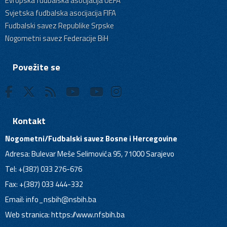
Evropska fudbalska asocijacija UEFA
Svjetska fudbalska asocijacija FIFA
Fudbalski savez Republike Srpske
Nogometni savez Federacije BiH
Povežite se
Kontakt
Nogometni/Fudbalski savez Bosne i Hercegovine
Adresa: Bulevar Meše Selimovića 95, 71000 Sarajevo
Tel: +(387) 033 276-676
Fax: +(387) 033 444-332
Email:
info_nsbih@nsbih.ba
Web stranica: https://www.nfsbih.ba