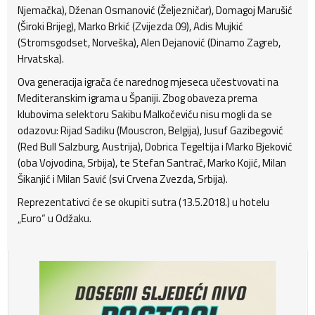
Njemačka), Dženan Osmanović (Željezničar), Domagoj Marušić
(Široki Brijeg), Marko Brkić (Zvijezda 09), Adis Mujkić
(Stromsgodset, Norveška), Alen Dejanović (Dinamo Zagreb,
Hrvatska).
Ova generacija igrača će narednog mjeseca učestvovati na
Mediteranskim igrama u Španiji. Zbog obaveza prema
klubovima selektoru Sakibu Malkočeviću nisu mogli da se
odazovu: Rijad Sadiku (Mouscron, Belgija), Jusuf Gazibegović
(Red Bull Salzburg, Austrija), Dobrica Tegeltija i Marko Bjeković
(oba Vojvodina, Srbija), te Stefan Santrač, Marko Kojić, Milan
Šikanjić i Milan Savić (svi Crvena Zvezda, Srbija).
Reprezentativci će se okupiti sutra (13.5.2018.) u hotelu
„Euro“ u Odžaku.