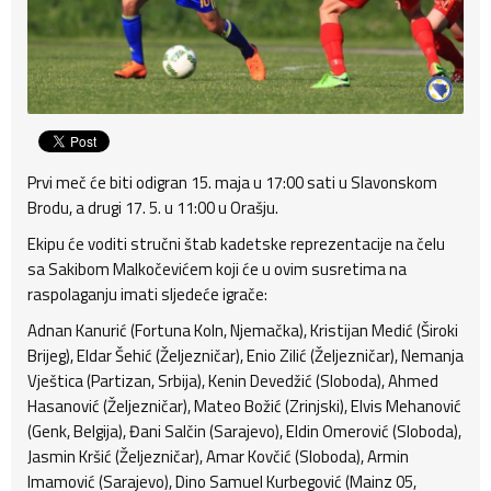
Prvi meč će biti odigran 15. maja u 17:00 sati u Slavonskom
Brodu, a drugi 17. 5. u 11:00 u Orašju.
Ekipu će voditi stručni štab kadetske reprezentacije na čelu
sa Sakibom Malkočevićem koji će u ovim susretima na
raspolaganju imati sljedeće igrače:
Adnan Kanurić (Fortuna Koln, Njemačka), Kristijan Medić (Široki
Brijeg), Eldar Šehić (Željezničar), Enio Zilić (Željezničar), Nemanja
Vještica (Partizan, Srbija), Kenin Devedžić (Sloboda), Ahmed
Hasanović (Željezničar), Mateo Božić (Zrinjski), Elvis Mehanović
(Genk, Belgija), Đani Salčin (Sarajevo), Eldin Omerović (Sloboda),
Jasmin Kršić (Željezničar), Amar Kovčić (Sloboda), Armin
Imamović (Sarajevo), Dino Samuel Kurbegović (Mainz 05,