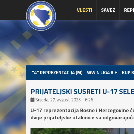
VIJESTI
SAVEZ
REP
"A" REPREZENTACIJA (M)
WWIN LIGA BIH
KUP B
PRIJATELJSKI SUSRETI U-17 SELE
Srijeda, 27. avgust 2025. 16:26
U-17 reprezentacija Bosne i Hercegovine će
dvije prijateljske utakmice sa odgovarajuć