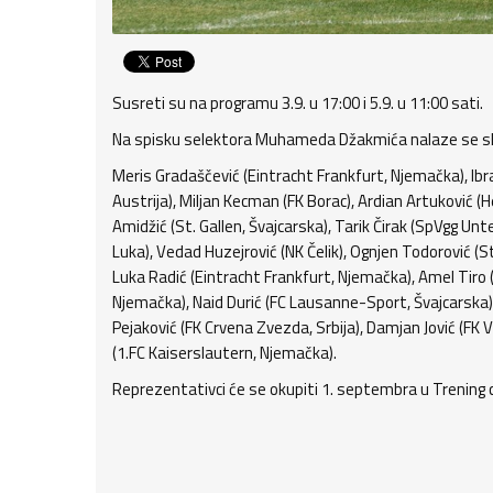
Susreti su na programu 3.9. u 17:00 i 5.9. u 11:00 sati.
Na spisku selektora Muhameda Džakmića nalaze se slje
Meris Gradaščević (Eintracht Frankfurt, Njemačka), Ibra
Austrija), Miljan Kecman (FK Borac), Ardian Artuković 
Amidžić (St. Gallen, Švajcarska), Tarik Čirak (SpVgg Un
Luka), Vedad Huzejrović (NK Čelik), Ognjen Todorović (St
Luka Radić (Eintracht Frankfurt, Njemačka), Amel Tiro (F
Njemačka), Naid Durić (FC Lausanne-Sport, Švajcarska),
Pejaković (FK Crvena Zvezda, Srbija), Damjan Jović (FK V
(1.FC Kaiserslautern, Njemačka).
Reprezentativci će se okupiti 1. septembra u Trening c