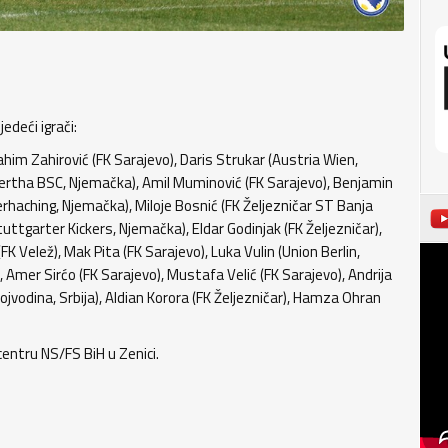
deći igrači:
him Zahirović (FK Sarajevo), Daris Strukar (Austria Wien,
(Hertha BSC, Njemačka), Amil Muminović (FK Sarajevo), Benjamin
terhaching, Njemačka), Miloje Bosnić (FK Željezničar ST Banja
uttgarter Kickers, Njemačka), Eldar Godinjak (FK Željezničar),
K Velež), Mak Pita (FK Sarajevo), Luka Vulin (Union Berlin,
 Amer Sirćo (FK Sarajevo), Mustafa Velić (FK Sarajevo), Andrija
ojvodina, Srbija), Aldian Korora (FK Željezničar), Hamza Ohran
entru NS/FS BiH u Zenici.