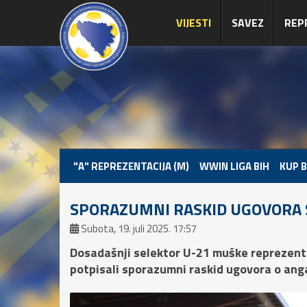
VIJESTI
SAVEZ
REP
"A" REPREZENTACIJA (M)
WWIN LIGA BIH
KUP B
SPORAZUMNI RASKID UGOVORA 
Subota, 19. juli 2025. 17:57
Dosadašnji selektor U-21 muške reprezenta
potpisali sporazumni raskid ugovora o an