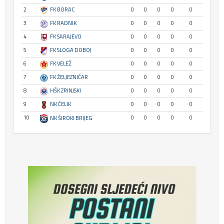
2
FK BORAC
0
0
0
0
0
3
FK RADNIK
0
0
0
0
0
4
FK SARAJEVO
0
0
0
0
0
5
FK SLOGA DOBOJ
0
0
0
0
0
6
FK VELEŽ
0
0
0
0
0
7
FK ŽELJEZNIČAR
0
0
0
0
0
8
HŠK ZRINJSKI
0
0
0
0
0
9
NK ČELIK
0
0
0
0
0
10
0
0
0
0
0
NK ŠIROKI BRIJEG