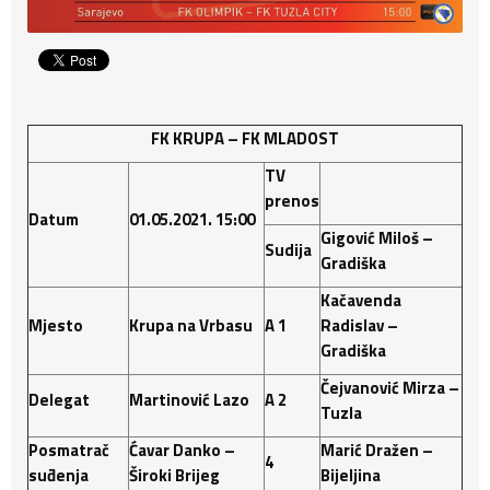
FK KRUPA – FK MLADOST
TV
prenos
Datum
01.05.2021. 15:00
Gigović Miloš –
Sudija
Gradiška
Kačavenda
Mjesto
Krupa na Vrbasu
A 1
Radislav –
Gradiška
Čejvanović Mirza –
Delegat
Martinović
Lazo
A 2
Tuzla
Posmatrač
Ćavar Danko –
Marić Dražen –
4
suđenja
Široki Brijeg
Bijeljina