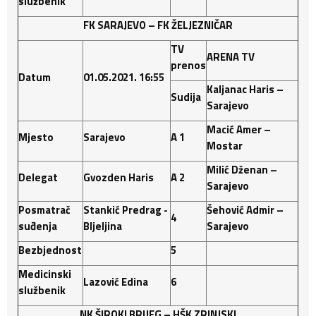
službenik
FK SARAJEVO – FK ŽELJEZNIČAR
TV
ARENA TV
prenos
Datum
01.05.2021. 16:55
Kaljanac Haris –
Sudija
Sarajevo
Macić Amer –
Mjesto
Sarajevo
A 1
Mostar
Milić Dženan –
Delegat
Gvozden
Haris
A 2
Sarajevo
Posmatrač
Stankić Predrag -
Šehović Admir –
4
suđenja
BIjeljina
Sarajevo
Bezbjednost
5
Medicinski
Lazović
Edina
6
službenik
NK ŠIROKI BRIJEG – HŠK ZRINJSKI