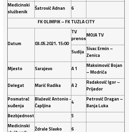
Medicinski
Šatrović
Adnan
6
službenik
FK OLIMPIK – FK TUZLA CITY
TV
MOJA TV
prenos
Datum
03.05.2021. 15:00
Sivac Ermin –
Sudija
Zenica
Maksimović Bojan
Mjesto
Sarajevo
A 1
– Modriča
Radaković Igor –
Delegat
Marić
Radika
A 2
Prijedor
Posmatrač
Blažević Antonio -
Petrović Dragan –
4
suđenja
Čapljina
Banja Luka
Bezbjednost
5
Medicinski
Ždrale
Slavko
6