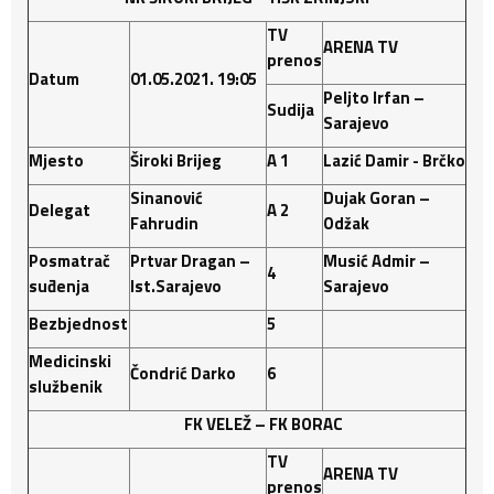
TV
ARENA TV
prenos
Datum
01.05.2021. 19:05
Peljto Irfan –
Sudija
Sarajevo
Mjesto
Široki Brijeg
A 1
Lazić Damir - Brčko
Sinanović
Dujak Goran –
Delegat
A 2
Fahrudin
Odžak
Posmatrač
Prtvar Dragan –
Musić Admir –
4
suđenja
Ist.Sarajevo
Sarajevo
Bezbjednost
5
Medicinski
Čondrić
Darko
6
službenik
FK VELEŽ – FK BORAC
TV
ARENA TV
prenos