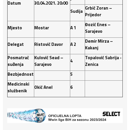
Datum
30.04.2021. 20:00
Grbić Zoran –
Sudija
Prijedor
Đozić Enes –
Mjesto
Mostar
A 1
Sarajevo
Demir Mirza –
Delegat
Ristović
Davor
A 2
Kakanj
Posmatrač
Kulović Sead –
Topalović Sabrija -
4
suđenja
Sarajevo
Zenica
Bezbjednost
5
Medicinski
Okić
Anel
6
službenik