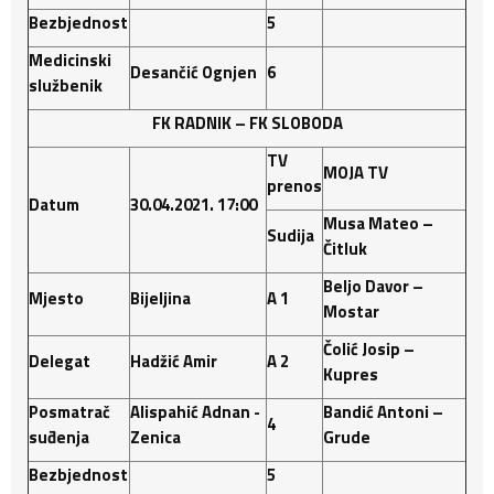
Bezbjednost
5
Medicinski
Desančić
Ognjen
6
službenik
FK RADNIK – FK SLOBODA
TV
MOJA TV
prenos
Datum
30.04.2021. 17:00
Musa Mateo –
Sudija
Čitluk
Beljo Davor –
Mjesto
Bijeljina
A 1
Mostar
Čolić Josip –
Delegat
Hadžić
Amir
A 2
Kupres
Posmatrač
Alispahić Adnan -
Bandić Antoni –
4
suđenja
Zenica
Grude
Bezbjednost
5