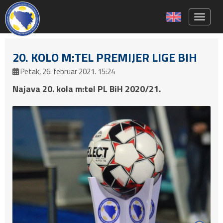
Toggle 
20. KOLO M:TEL PREMIJER LIGE BIH
Petak, 26. februar 2021. 15:24
Najava 20. kola m:tel PL BiH 2020/21.