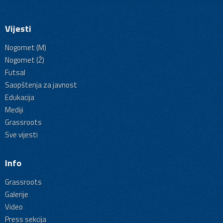
Vijesti
Nogomet (M)
Nogomet (Ž)
Futsal
Saopštenja za javnost
Edukacija
Mediji
Grassroots
Sve vijesti
Info
Grassroots
Galerije
Video
Press sekcija