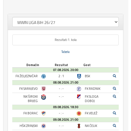
Rezultati 1. kola
Tabela
Domaćin
Rezultat
Gost
07.08.2026. 20:00
FK ŽELJEZNIČAR
2 : 1
BSK
08.08.2026. 21:00
FK SARAJEVO
- : -
FK RADNIK
NK ŠIROKI
- : -
FK SLOGA
BRIJEG
DOBOJ
09.08.2026. 18:30
FK BORAC
- : -
FK VELEŽ
09.08.2026. 21:00
HŠK ZRINJSKI
- : -
NK ČELIK