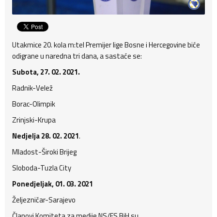
Utakmice 20. kola m:tel Premijer lige Bosne i Hercegovine biće
odigrane u naredna tri dana, a sastaće se:
Subota, 27. 02. 2021.
Radnik-Velež
Borac-Olimpik
Zrinjski-Krupa
Nedjelja 28. 02. 2021
.
Mladost-Široki Brijeg
Sloboda-Tuzla City
Ponedjeljak, 01. 03. 2021
Željezničar-Sarajevo
Članovi Komiteta za medije NS/FS BiH su