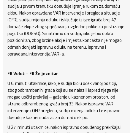
sudija u prvom trenutku dosuđuje igranje rukom za domaću
ekipu. Nakon opravdane VAR intervencije i pregleda situacije
(OFR), sudija mijenja odluku i isključuje iz igre igrača broj 47
domaće ekipe zbog sprječavanja izgledne prilike za postizanje
pogotka (DOGSO). Smatramo da sudija, iako je bio dobro
pozicioniran, zbog brzine akcije i mjesta kontakta nije mogao
odmah donijeti ispravnu odluku na terenu, ispravna i
opravdana intervencija VAR-a.
FK Velež – FK Željezničar
U 6. minuti utakmice, iako je sudija bio u očekivanoj poziciji,
zbog odbrambenih igrača koji su se nalazili ispred njega nije
mogao uočiti prekršaj – gaženje u kaznenom prostoru od
strane odbrambenog igrača broj 33. Nakon ispravne VAR
intervencije i OFR pregleda, sudija mijenja odluku te ispravno
dosuđuje kazneni udarac za domaću ekipu.
U 27. minuti utakmice, nakon ispravno dosuđenog prekršaja i