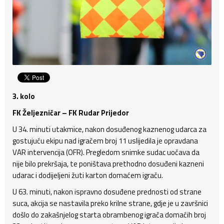
3. kolo
FK Željezničar – FK Rudar Prijedor
U 34. minuti utakmice, nakon dosuđenog kaznenog udarca za
gostujuću ekipu nad igračem broj 11 uslijedila je opravdana
VAR intervencija (OFR). Pregledom snimke sudac uočava da
nije bilo prekršaja, te poništava prethodno dosuđeni kazneni
udarac i dodijeljeni žuti karton domaćem igraču.
U 63. minuti, nakon ispravno dosuđene prednosti od strane
suca, akcija se nastavila preko krilne strane, gdje je u završnici
došlo do zakašnjelog starta obrambenog igrača domaćih broj