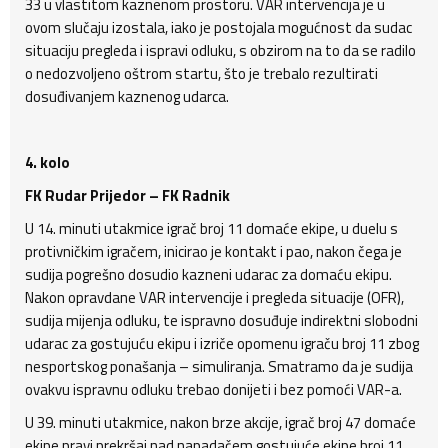
33 u vlastitom kaznenom prostoru. VAR intervencija je u
ovom slučaju izostala, iako je postojala mogućnost da sudac
situaciju pregleda i ispravi odluku, s obzirom na to da se radilo
o nedozvoljeno oštrom startu, što je trebalo rezultirati
dosuđivanjem kaznenog udarca.
4. kolo
FK Rudar Prijedor – FK Radnik
U 14. minuti utakmice igrač broj 11 domaće ekipe, u duelu s
protivničkim igračem, inicirao je kontakt i pao, nakon čega je
sudija pogrešno dosudio kazneni udarac za domaću ekipu.
Nakon opravdane VAR intervencije i pregleda situacije (OFR),
sudija mijenja odluku, te ispravno dosuđuje indirektni slobodni
udarac za gostujuću ekipu i izriče opomenu igraču broj 11 zbog
nesportskog ponašanja – simuliranja. Smatramo da je sudija
ovakvu ispravnu odluku trebao donijeti i bez pomoći VAR-a.
U 39. minuti utakmice, nakon brze akcije, igrač broj 47 domaće
ekipe pravi prekršaj nad napadačem gostujuće ekipe broj 11.