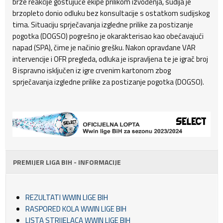
brze reakcije gostujuće ekipe prilikom izvođenja, sudija je
brzopleto donio odluku bez konsultacije s ostatkom sudijskog
tima. Situaciju sprječavanja izgledne prilike za postizanje
pogotka (DOGSO) pogrešno je okarakterisao kao obećavajući
napad (SPA), čime je načinio grešku. Nakon opravdane VAR
intervencije i OFR pregleda, odluka je ispravljena te je igrač broj
8 ispravno isključen iz igre crvenim kartonom zbog
sprječavanja izgledne prilike za postizanje pogotka (DOGSO).
PREMIJER LIGA BIH - INFORMACIJE
REZULTATI WWIN LIGE BIH
RASPORED KOLA WWIN LIGE BIH
LISTA STRIJELACA WWIN LIGE BIH