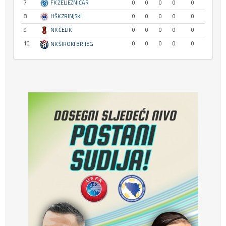
7
FK ŽELJEZNIČAR
0
0
0
0
0
8
HŠK ZRINJSKI
0
0
0
0
0
9
NK ČELIK
0
0
0
0
0
10
0
0
0
0
0
NK ŠIROKI BRIJEG