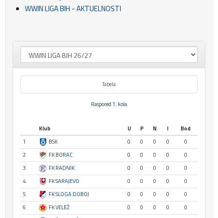
WWIN LIGA BIH - AKTUELNOSTI
Tabela
Raspored 1. kola
Klub
U
P
N
I
Bod
1
BSK
0
0
0
0
0
2
FK BORAC
0
0
0
0
0
3
FK RADNIK
0
0
0
0
0
4
FK SARAJEVO
0
0
0
0
0
5
FK SLOGA DOBOJ
0
0
0
0
0
6
FK VELEŽ
0
0
0
0
0