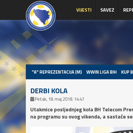
VIJESTI
SAVEZ
REP
"A" REPREZENTACIJA (M)
WWIN LIGA BIH
KUP B
DERBI KOLA
Petak, 18. maj 2018. 14:47
Utakmice posljednjeg kola BH Telecom Prem
na programu su ovog vikenda, a sastaće se