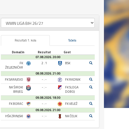
Rezultati 1. kola
Tabela
Domaćin
Rezultat
Gost
07.08.2026. 20:00
FK
2 : 1
BSK
ŽELJEZNIČAR
08.08.2026. 21:00
FK SARAJEVO
- : -
FK RADNIK
NK ŠIROKI
- : -
FK SLOGA
BRIJEG
DOBOJ
09.08.2026. 18:30
FK BORAC
- : -
FK VELEŽ
09.08.2026. 21:00
HŠK ZRINJSKI
- : -
NK ČELIK