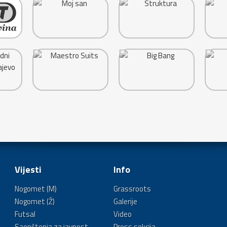
Vijesti
Info
Nogomet (M)
Grassroots
Nogomet (Ž)
Galerije
Futsal
Video
Saopštenja za javnost
Press sekcija