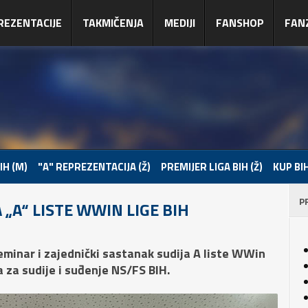
REZENTACIJE
TAKMIČENJA
MEDIJI
FANSHOP
FAN
IH (M)
"A" REPREZENTACIJA (Ž)
PREMIJER LIGA BIH (Ž)
KUP BIH
P
 „A“ LISTE WWIN LIGE BIH
seminar i zajednički sastanak sudija A liste WWin
 za sudije i suđenje NS/FS BIH.