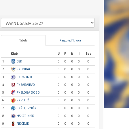
Tabela
Raspored 1. kola
Klub
U
P
N
I
Bod
1
BSK
0
0
0
0
0
2
FK BORAC
0
0
0
0
0
3
FK RADNIK
0
0
0
0
0
4
FK SARAJEVO
0
0
0
0
0
5
FK SLOGA DOBOJ
0
0
0
0
0
6
FK VELEŽ
0
0
0
0
0
7
FK ŽELJEZNIČAR
0
0
0
0
0
8
HŠK ZRINJSKI
0
0
0
0
0
9
NK ČELIK
0
0
0
0
0