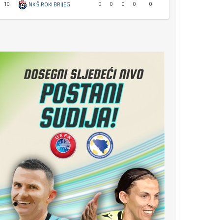
10
0
0
0
0
0
NK ŠIROKI BRIJEG