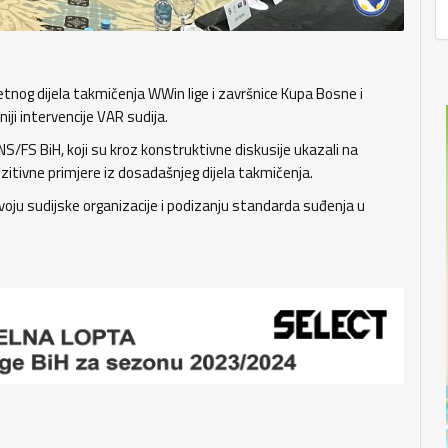
etnog dijela takmičenja WWin lige i završnice Kupa Bosne i
ji intervencije VAR sudija.
NS/FS BiH, koji su kroz konstruktivne diskusije ukazali na
ozitivne primjere iz dosadašnjeg dijela takmičenja.
oju sudijske organizacije i podizanju standarda suđenja u