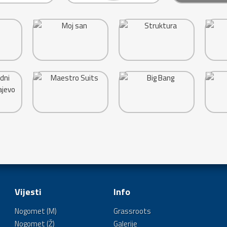
Vijesti
Info
Nogomet (M)
Grassroots
Nogomet (Ž)
Galerije