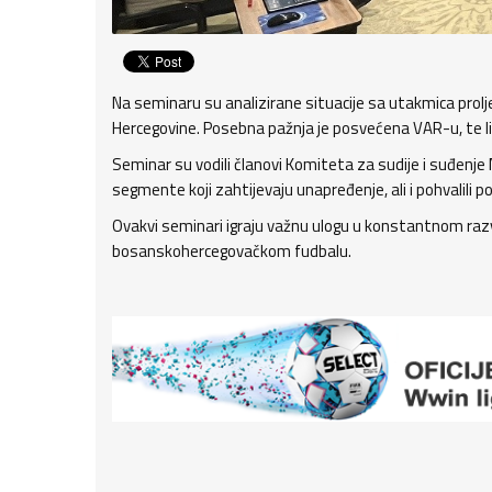
Na seminaru su analizirane situacije sa utakmica prolj
Hercegovine. Posebna pažnja je posvećena VAR-u, te lini
Seminar su vodili članovi Komiteta za sudije i suđenje 
segmente koji zahtijevaju unapređenje, ali i pohvalili p
Ovakvi seminari igraju važnu ulogu u konstantnom razv
bosanskohercegovačkom fudbalu.