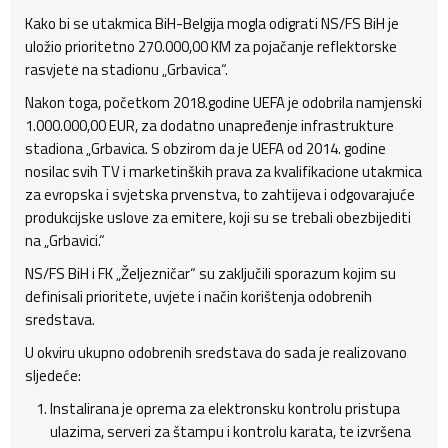
Kako bi se utakmica BiH-Belgija mogla odigrati NS/FS BiH je
uložio prioritetno 270.000,00 KM za pojačanje reflektorske
rasvjete na stadionu „Grbavica“.
Nakon toga, početkom 2018.godine UEFA je odobrila namjenski
1.000.000,00 EUR, za dodatno unapređenje infrastrukture
stadiona „Grbavica. S obzirom da je UEFA od 2014. godine
nosilac svih TV i marketinških prava za kvalifikacione utakmica
za evropska i svjetska prvenstva, to zahtijeva i odgovarajuće
produkcijske uslove za emitere, koji su se trebali obezbijediti
na „Grbavici.“
NS/FS BiH i FK „Željezničar“ su zaključili sporazum kojim su
definisali prioritete, uvjete i način korištenja odobrenih
sredstava.
U okviru ukupno odobrenih sredstava do sada je realizovano
sljedeće:
Instalirana je oprema za elektronsku kontrolu pristupa
ulazima, serveri za štampu i kontrolu karata, te izvršena