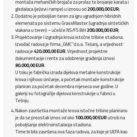
montaža mehaničkih brojača za prolaz te brojanje karata i
gledalaca (ježevi i rampe) u iznosu od
200.000,00 EUR
;
Dodatno je poboljšan teren za igru ugradnjom hibridnih
elemenata po sistemu GrassMaster (ugradnja sintetičkih
vlakana u teren) – učešće NS/FS BiH
200.000,00 EUR
;
Projektovanje i izgradnja krova istočne tribine stadiona.
Izvođač radova je firma „GMC“d.o.o. Tešanj, a vrijednost
radova je
420.000,00 EUR
. Vrijednost projektne
dokumentacije i rente za odobrenje građenja iznosi
80.000,00 EUR
.
U toku je fabrička izrada dijelova metalne konstrukcije
krova i njihovo cinčanje, a početak montaže konstrukcije
planiran za početak decembra mjeseca ove godine. U
galeriji su fotografije dijelova konstrukcije u fabrici u
Tešnju.
Nakon završetka montaže krova istočne tribine planirano
je da se preostali iznos od oko
100.000,00 EUR
utroši na
poboljšanje elektroinstalacija stadiona.
Time bi bila završena ova faza radova, za koje je UEFA kao