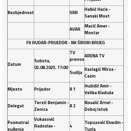
Halkić Haris -
Bezbjednost
VAR
Sanski Most
Macić Amer -
AVAR
Mostar
FK RUDAR-PRIJEDOR - NK ŠIROKI BRIJEG
TV
ARENA TV
prenos
Subota,
Datum
02.08.2025. 17:00
Kazlagić Mirza -
Sudija
Cazin
Hušidić Amir -
Mjesto
Prijedor
A 1
Velika Kladuša
Terzić Benjamin -
Novalić Arnel -
Delegat
A 2
Zenica
Doboj Istok
Vukasović
Posmatrač
Topuzović Elvedin -
Radoslav -
4
suđenja
Tuzla