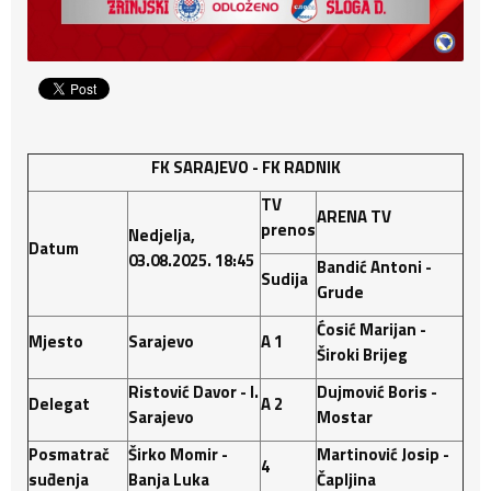
FK SARAJEVO - FK RADNIK
TV
ARENA TV
prenos
Nedjelja,
Datum
03.08.2025. 18:45
Bandić Antoni -
Sudija
Grude
Ćosić Marijan -
Mjesto
Sarajevo
A 1
Široki Brijeg
Ristović Davor - I.
Dujmović Boris -
Delegat
A 2
Sarajevo
Mostar
Posmatrač
Širko Momir -
Martinović Josip -
4
suđenja
Banja Luka
Čapljina