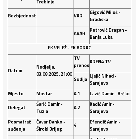
Trebinje
Gigović Miloš -
Bezbjednost
VAR
Gradiška
Petrović Dragan -
AVAR
Banja Luka
FK VELEŽ - FK BORAC
TV
ARENA TV
prenos
Nedjelja,
Datum
03.08.2025. 21:00
Ljajić Nihad -
Sudija
Sarajevo
Mjesto
Mostar
A 1
Lazić Damir - Brčko
Šarić Damir -
Kadić Amir -
Delegat
A 2
Tuzla
Sarajevo
Posmatrač
Ćavar Danko -
Efendić Amin -
4
suđenja
Široki Brijeg
Sarajevo