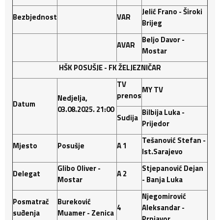
Jelić Frano - Široki
Bezbjednost
VAR
Brijeg
Beljo Davor -
AVAR
Mostar
HŠK POSUŠJE - FK ŽELJEZNIČAR
TV
MY TV
prenos
Nedjelja,
Datum
03.08.2025. 21:00
Bilbija Luka -
Sudija
Prijedor
Tešanović Stefan -
Mjesto
Posušje
A 1
Ist.Sarajevo
Glibo Oliver -
Stjepanović Dejan
Delegat
A 2
Mostar
- Banja Luka
Njegomirović
Posmatrač
Bureković
4
Aleksandar -
suđenja
Muamer - Zenica
Prnjavor