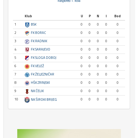
Raspored 1. kola
Klub
U
P
N
I
Bod
1
BSK
0
0
0
0
0
2
FK BORAC
0
0
0
0
0
3
FK RADNIK
0
0
0
0
0
4
FK SARAJEVO
0
0
0
0
0
5
FK SLOGA DOBOJ
0
0
0
0
0
6
FK VELEŽ
0
0
0
0
0
7
FK ŽELJEZNIČAR
0
0
0
0
0
8
HŠK ZRINJSKI
0
0
0
0
0
9
NK ČELIK
0
0
0
0
0
10
0
0
0
0
0
NK ŠIROKI BRIJEG