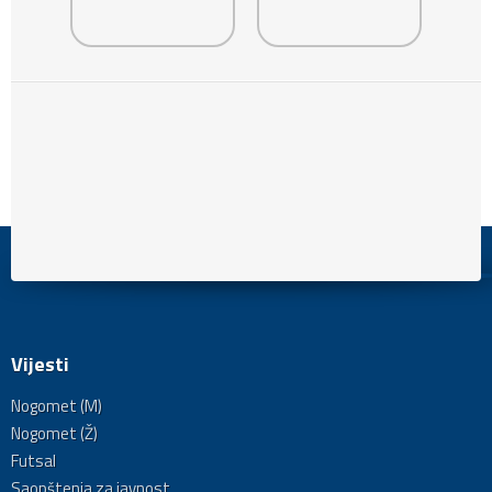
Vijesti
Nogomet (M)
Nogomet (Ž)
Futsal
Saopštenja za javnost