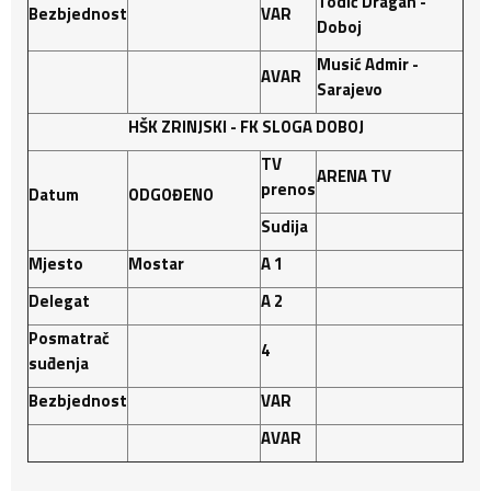
Todić Dragan -
Bezbjednost
VAR
Doboj
Musić Admir -
AVAR
Sarajevo
HŠK ZRINJSKI - FK SLOGA DOBOJ
TV
ARENA TV
prenos
Datum
ODGOĐENO
Sudija
Mjesto
Mostar
A 1
Delegat
A 2
Posmatrač
4
suđenja
Bezbjednost
VAR
AVAR