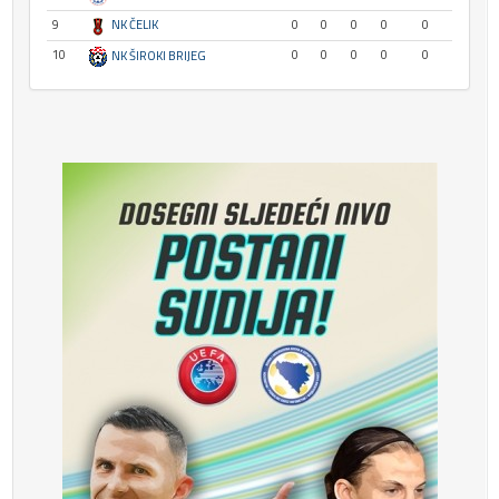
9
NK ČELIK
0
0
0
0
0
10
0
0
0
0
0
NK ŠIROKI BRIJEG