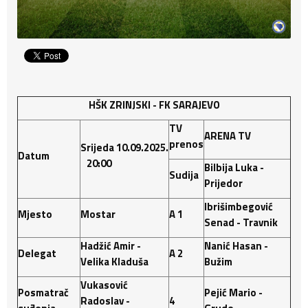
HŠK ZRINJSKI - FK SARAJEVO
TV
ARENA TV
prenos
Srijeda 10.09.2025.
Datum
20:00
Bilbija Luka -
Sudija
Prijedor
Ibrišimbegović
Mjesto
Mostar
A 1
Senad - Travnik
Hadžić Amir -
Nanić Hasan -
Delegat
A 2
Velika Kladuša
Bužim
Vukasović
Posmatrač
Pejić Mario -
Radoslav -
4