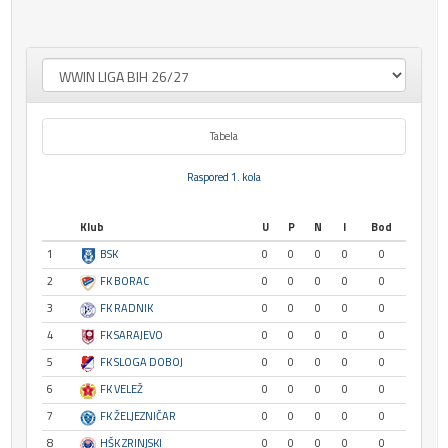
Tabela
Raspored 1. kola
Klub
U
P
N
I
Bod
1
BSK
0
0
0
0
0
2
FK BORAC
0
0
0
0
0
3
FK RADNIK
0
0
0
0
0
4
FK SARAJEVO
0
0
0
0
0
5
FK SLOGA DOBOJ
0
0
0
0
0
6
FK VELEŽ
0
0
0
0
0
7
FK ŽELJEZNIČAR
0
0
0
0
0
8
HŠK ZRINJSKI
0
0
0
0
0