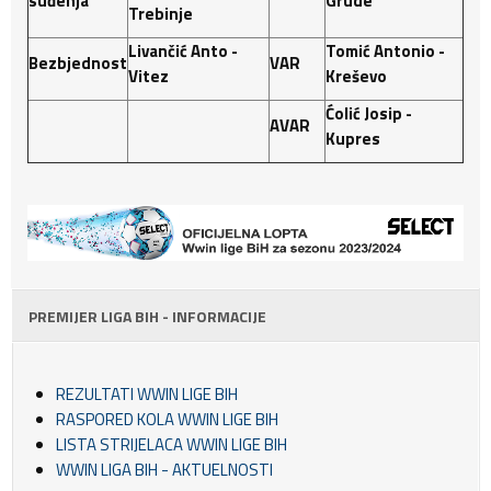
suđenja
Grude
Trebinje
Livančić Anto -
Tomić Antonio -
Bezbjednost
VAR
Vitez
Kreševo
Ćolić Josip -
AVAR
Kupres
PREMIJER LIGA BIH - INFORMACIJE
REZULTATI WWIN LIGE BIH
RASPORED KOLA WWIN LIGE BIH
LISTA STRIJELACA WWIN LIGE BIH
WWIN LIGA BIH - AKTUELNOSTI