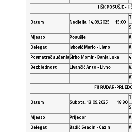
HŠK POSUŠJE
- H
T
Datum
Nedjelja, 14.09.2025 15:00
S
Mjesto
Posušje
A
Delegat
Ivković Mario - Livno
A
Posmatrač suđenja
Širko Momir - Banja Luka
4
Bezbjednost
Livančić Anto - Livno
V
A
FK RUDAR-PRIJEDO
T
Datum
Subota, 13.09.2025 18:30
S
Mjesto
Prijedor
A
Delegat
Badić Seadin - Cazin
A