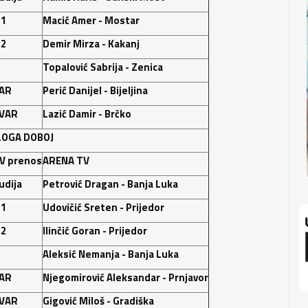
 1
Macić Amer - Mostar
 2
Demir Mirza - Kakanj
Topalović Sabrija - Zenica
AR
Perić Danijel - Bijeljina
VAR
Lazić Damir - Brčko
LOGA DOBOJ
V prenos
ARENA TV
udija
Petrović Dragan - Banja Luka
 1
Udovičić Sreten - Prijedor
 2
Ilinčić Goran - Prijedor
Aleksić Nemanja - Banja Luka
AR
Njegomirović Aleksandar - Prnjavor
VAR
Gigović Miloš - Gradiška