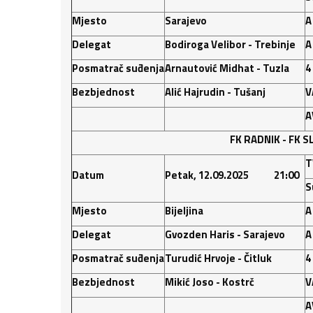
Mjesto
Sarajevo
A
Delegat
Bodiroga Velibor - Trebinje
A
Posmatrač suđenja
Arnautović Midhat - Tuzla
4
Bezbjednost
Alić Hajrudin - Tušanj
V
A
FK RADNIK
-
FK S
T
Datum
Petak, 12.09.2025 21:00
S
Mjesto
Bijeljina
A
Delegat
Gvozden Haris - Sarajevo
A
Posmatrač suđenja
Turudić Hrvoje - Čitluk
4
Bezbjednost
Mikić Joso - Kostrč
V
A