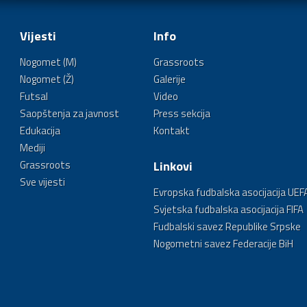
Vijesti
Info
Nogomet (M)
Grassroots
Nogomet (Ž)
Galerije
Futsal
Video
Saopštenja za javnost
Press sekcija
Edukacija
Kontakt
Mediji
Grassroots
Linkovi
Sve vijesti
Evropska fudbalska asocijacija UEF
Svjetska fudbalska asocijacija FIFA
Fudbalski savez Republike Srpske
Nogometni savez Federacije BiH