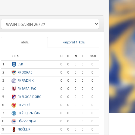
Tabela
Raspored 1. kola
Klub
U
P
N
I
Bod
1
BSK
0
0
0
0
0
2
FK BORAC
0
0
0
0
0
3
FK RADNIK
0
0
0
0
0
4
FK SARAJEVO
0
0
0
0
0
5
FK SLOGA DOBOJ
0
0
0
0
0
6
FK VELEŽ
0
0
0
0
0
7
FK ŽELJEZNIČAR
0
0
0
0
0
8
HŠK ZRINJSKI
0
0
0
0
0
9
NK ČELIK
0
0
0
0
0