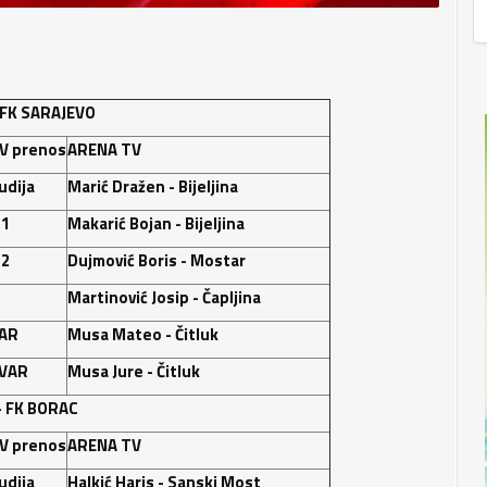
FK SARAJEVO
V prenos
ARENA TV
udija
Marić Dražen - Bijeljina
 1
Makarić Bojan - Bijeljina
 2
Dujmović Boris - Mostar
Martinović Josip - Čapljina
AR
Musa Mateo - Čitluk
VAR
Musa Jure - Čitluk
-
FK BORAC
V prenos
ARENA TV
udija
Halkić Haris - Sanski Most