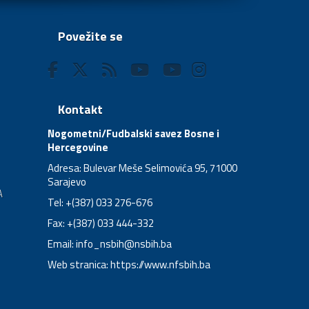
Povežite se
Kontakt
Nogometni/Fudbalski savez Bosne i
Hercegovine
Adresa: Bulevar Meše Selimovića 95, 71000
Sarajevo
A
Tel: +(387) 033 276-676
Fax: +(387) 033 444-332
Email:
info_nsbih@nsbih.ba
Web stranica: https://www.nfsbih.ba