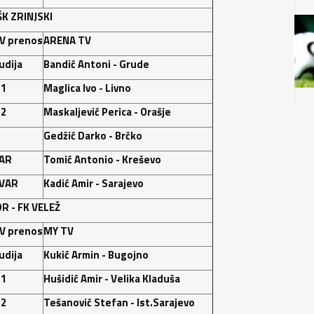
ŠK ZRINJSKI
V prenos
ARENA TV
udija
Bandić Antoni - Grude
 1
Maglica Ivo - Livno
 2
Maskaljević Perica - Orašje
Gedžić Darko - Brčko
AR
Tomić Antonio - Kreševo
VAR
Kadić Amir - Sarajevo
R - FK VELEŽ
V prenos
MY TV
udija
Kukić Armin - Bugojno
 1
Hušidić Amir - Velika Kladuša
 2
Tešanović Stefan - Ist.Sarajevo