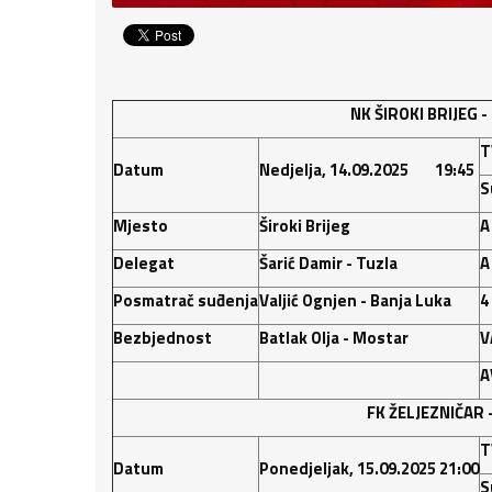
NK ŠIROKI BRIJEG -
T
Datum
Nedjelja, 14.09.2025 19:45
S
Mjesto
Široki Brijeg
A
Delegat
Šarić Damir - Tuzla
A
Posmatrač suđenja
Valjić Ognjen - Banja Luka
4
Bezbjednost
Batlak Olja - Mostar
V
A
FK ŽELJEZNIČAR
T
Datum
Ponedjeljak, 15.09.2025 21:00
S