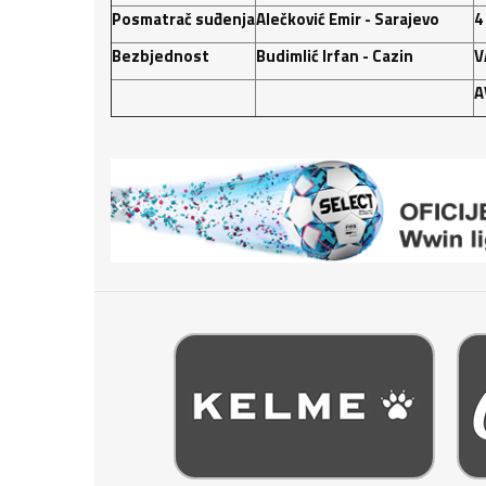
Posmatrač suđenja
Alečković Emir - Sarajevo
4
Bezbjednost
Budimlić Irfan - Cazin
V
A