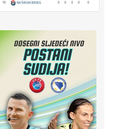
10
0
0
0
0
0
NK ŠIROKI BRIJEG