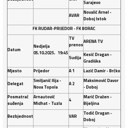
Sarajevo
Novalić Arnel -
AVAR
Doboj Istok
FK RUDAR-PRIJEDOR
-
FK BORAC
TV
ARENA TV
prenos
Nedjelja
Datum
05.10.2025. 19:45
Kesić Dragan -
Sudija
Gradiška
Mjesto
Prijedor
A 1
Lazić Damir - Brčko
Smiljanić Ilija -
Maksimović Davor
Delegat
A 2
Nova Topola
- Doboj
Posmatrač
Arnautović
Marić Dražen -
4
suđenja
Midhat - Tuzla
Bijeljina
Todić Dragan -
Bezbjednost
VAR
Doboj