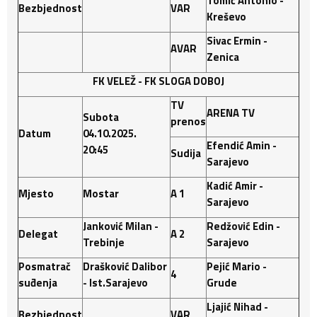
Tomić Antonio -
Bezbjednost
VAR
Kreševo
Sivac Ermin -
AVAR
Zenica
FK VELEŽ
-
FK SLOGA DOBOJ
TV
ARENA TV
Subota
prenos
Datum
04.10.2025.
Efendić Amin -
20:45
Sudija
Sarajevo
Kadić Amir -
Mjesto
Mostar
A 1
Sarajevo
Janković Milan -
Redžović Edin -
Delegat
A 2
Trebinje
Sarajevo
Posmatrač
Drašković Dalibor
Pejić Mario -
4
suđenja
- Ist.Sarajevo
Grude
Ljajić Nihad -
Bezbjednost
VAR