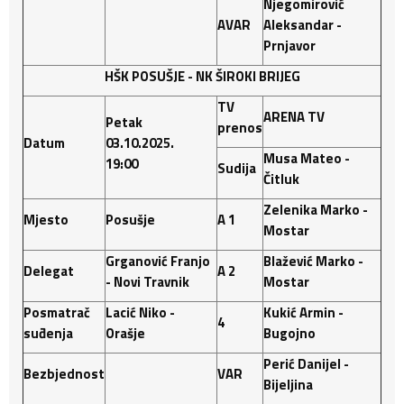
Njegomirović
AVAR
Aleksandar -
Prnjavor
HŠK POSUŠJE -
NK ŠIROKI BRIJEG
TV
ARENA TV
Petak
prenos
Datum
03.10.2025.
Musa Mateo -
19:00
Sudija
Čitluk
Zelenika Marko -
Mjesto
Posušje
A 1
Mostar
Grganović Franjo
Blažević Marko -
Delegat
A 2
- Novi Travnik
Mostar
Posmatrač
Lacić Niko -
Kukić Armin -
4
suđenja
Orašje
Bugojno
Perić Danijel -
Bezbjednost
VAR
Bijeljina