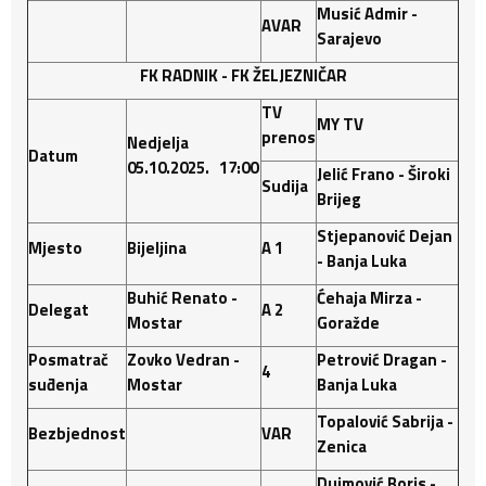
Musić Admir -
AVAR
Sarajevo
FK RADNIK
-
FK ŽELJEZNIČAR
TV
MY TV
prenos
Nedjelja
Datum
05.10.2025. 17:00
Jelić Frano - Široki
Sudija
Brijeg
Stjepanović Dejan
Mjesto
Bijeljina
A 1
- Banja Luka
Buhić Renato -
Ćehaja Mirza -
Delegat
A 2
Mostar
Goražde
Posmatrač
Zovko Vedran -
Petrović Dragan -
4
suđenja
Mostar
Banja Luka
Topalović Sabrija -
Bezbjednost
VAR
Zenica
Dujmović Boris -