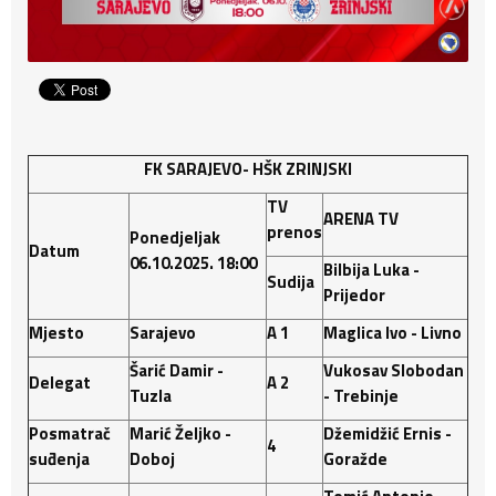
FK SARAJEVO
- HŠK ZRINJSKI
TV
ARENA TV
prenos
Ponedjeljak
Datum
06.10.2025. 18:00
Bilbija Luka -
Sudija
Prijedor
Mjesto
Sarajevo
A 1
Maglica Ivo - Livno
Šarić Damir -
Vukosav Slobodan
Delegat
A 2
Tuzla
- Trebinje
Posmatrač
Marić Željko -
Džemidžić Ernis -
4
suđenja
Doboj
Goražde