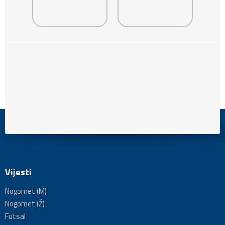
Vijesti
Nogomet (M)
Nogomet (Ž)
Futsal