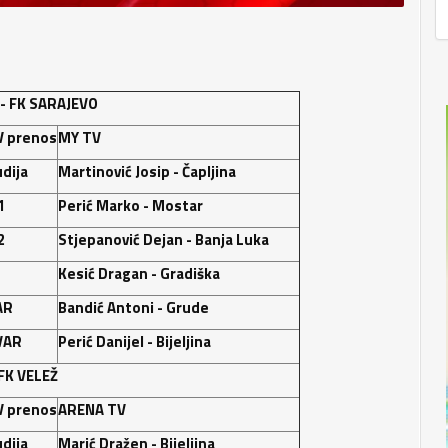
- FK SARAJEVO
V prenos
MY TV
dija
Martinović Josip - Čapljina
1
Perić Marko - Mostar
2
Stjepanović Dejan - Banja Luka
Kesić Dragan - Gradiška
AR
Bandić Antoni - Grude
VAR
Perić Danijel - Bijeljina
FK VELEŽ
V prenos
ARENA TV
dija
Marić Dražen - Bijeljina