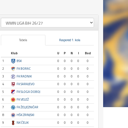
Tabela
Raspored 1. kola
Klub
U
P
N
I
Bod
1
BSK
0
0
0
0
0
2
FK BORAC
0
0
0
0
0
3
FK RADNIK
0
0
0
0
0
4
FK SARAJEVO
0
0
0
0
0
5
FK SLOGA DOBOJ
0
0
0
0
0
6
FK VELEŽ
0
0
0
0
0
7
FK ŽELJEZNIČAR
0
0
0
0
0
8
HŠK ZRINJSKI
0
0
0
0
0
9
NK ČELIK
0
0
0
0
0