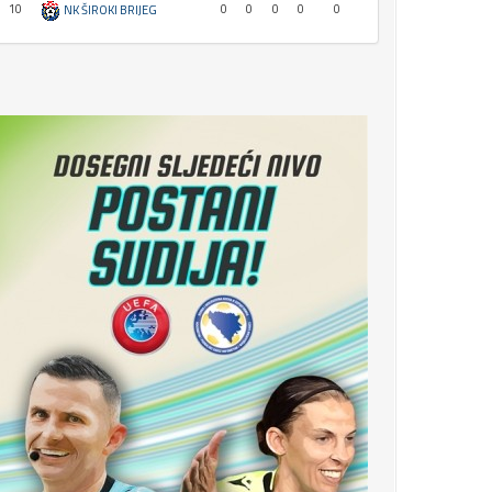
10
0
0
0
0
0
NK ŠIROKI BRIJEG