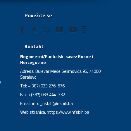
Povežite se
Kontakt
Nogometni/Fudbalski savez Bosne i
Hercegovine
Adresa: Bulevar Meše Selimovića 95, 71000
Sarajevo
A
Tel: +(387) 033 276-676
Fax: +(387) 033 444-332
Email:
info_nsbih@nsbih.ba
Web stranica: https://www.nfsbih.ba