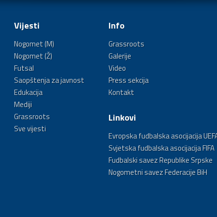
Vijesti
Info
Nogomet (M)
Grassroots
Nogomet (Ž)
Galerije
Futsal
Video
Saopštenja za javnost
Press sekcija
Edukacija
Kontakt
Mediji
Grassroots
Linkovi
Sve vijesti
Evropska fudbalska asocijacija UEF
Svjetska fudbalska asocijacija FIFA
Fudbalski savez Republike Srpske
Nogometni savez Federacije BiH