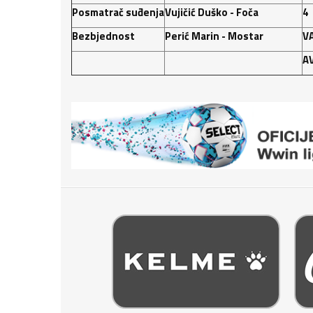
Posmatrač suđenja
Vujičić Duško - Foča
4
Bezbjednost
Perić Marin - Mostar
V
A