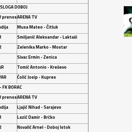
 SLOGA DOBOJ
V prenos
ARENA TV
dija
Musa Mateo - Čitluk
1
Smiljanić Aleksandar - Laktaši
2
Zelenika Marko - Mostar
Sivac Ermin - Zenica
AR
Tomić Antonio - Kreševo
VAR
Ćolić Josip - Kupres
 -
FK BORAC
V prenos
ARENA TV
dija
Ljajić Nihad - Sarajevo
1
Lazić Damir - Brčko
2
Novalić Arnel - Doboj Istok