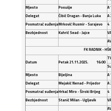
Mjesto
Posušje
A 
Delegat
Ćibić Dragan - Banja Luka
A 
Posmatrač suđenja
Mrković Rusmir - Sarajevo
4
Bezbjednost
Kahrić Sead - Jajce
V
A
FK RADNIK
- HŠK
T
Datum
Petak 21.11.2025. 16:00
Su
Mjesto
Bijeljina
A 
Delegat
Mejakić Nenad - Prijedor
A 
Posmatrač suđenja
Hrkać Miro - Široki Brijeg
4
Bezbjednost
Stanić Milan - Ugljevik
V
A