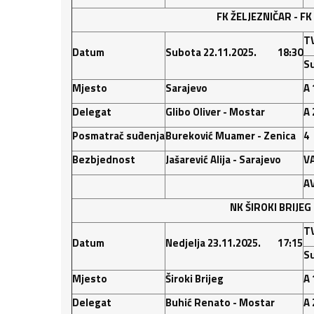
FK ŽELJEZNIČAR -
FK
T
Datum
Subota 22.11.2025. 18:30
Su
Mjesto
Sarajevo
A 
Delegat
Glibo Oliver - Mostar
A 
Posmatrač suđenja
Bureković Muamer - Zenica
4
Bezbjednost
Jašarević Alija - Sarajevo
V
A
NK ŠIROKI BRIJEG
T
Datum
Nedjelja 23.11.2025. 17:15
Su
Mjesto
Široki Brijeg
A 
Delegat
Buhić Renato - Mostar
A 