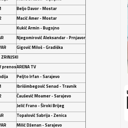
1
Beljo Davor - Mostar
2
Macić Amer - Mostar
Kukić Armin - Bugojno
AR
Njegomirović Aleksandar - Prnjavor
VAR
Gigović Miloš - Gradiška
 ZRINJSKI
V prenos
ARENA TV
dija
Peljto Irfan - Sarajevo
1
Ibrišimbegović Senad - Travnik
2
Čaušević Moamer - Sarajevo
Jelić Frano - Široki Brijeg
AR
Topalović Sabrija - Zenica
VAR
Milić Dženan - Sarajevo