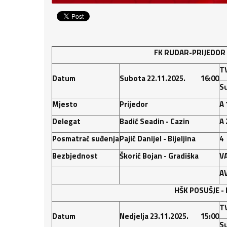
FK RUDAR-PRIJEDOR
T
Datum
Subota 22.11.2025. 16:00
Su
Mjesto
Prijedor
A 
Delegat
Badić Seadin - Cazin
A 
Posmatrač suđenja
Pajić Danijel - Bijeljina
4
Bezbjednost
Škorić Bojan - Gradiška
V
A
HŠK POSUŠJE -
T
Datum
Nedjelja 23.11.2025. 15:00
Su