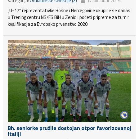
Kategorija:
Omladinske selekcije (Ž)
17. oktobar 2019.
„U-17“ reprezentativke Bosne i Hercegovine okupiće se danas
u Trening centru NS/FS BiH u Zenici i početi pripreme za turnir
kvalifikacija za Evropsko prvenstvo 2020.
Bh. seniorke pružile dostojan otpor favorizovanoj
Italiji