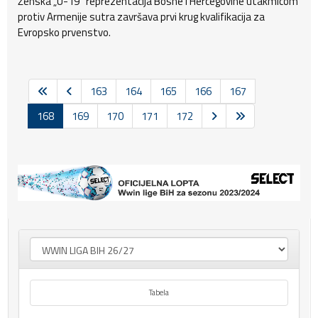
Ženska „U-19“ reprezentacija Bosne i Hercegovine utakmicom
protiv Armenije sutra završava prvi krug kvalifikacija za
Evropsko prvenstvo.
163
164
165
166
167
168
169
170
171
172
Tabela