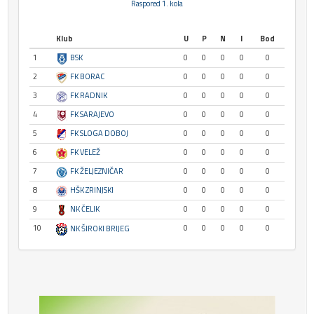
Raspored 1. kola
Klub
U
P
N
I
Bod
1
BSK
0
0
0
0
0
2
FK BORAC
0
0
0
0
0
3
FK RADNIK
0
0
0
0
0
4
FK SARAJEVO
0
0
0
0
0
5
FK SLOGA DOBOJ
0
0
0
0
0
6
FK VELEŽ
0
0
0
0
0
7
FK ŽELJEZNIČAR
0
0
0
0
0
8
HŠK ZRINJSKI
0
0
0
0
0
9
NK ČELIK
0
0
0
0
0
10
0
0
0
0
0
NK ŠIROKI BRIJEG