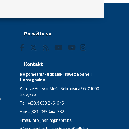
Povežite se
Kontakt
Nogometni/Fudbalski savez Bosne i
Hercegovine
Adresa: Bulevar Meše Selimovića 95, 71000
Sarajevo
A
Tel: +(387) 033 276-676
Fax: +(387) 033 444-332
Email:
info_nsbih@nsbih.ba
Web stranica: https://www.nfsbih.ba