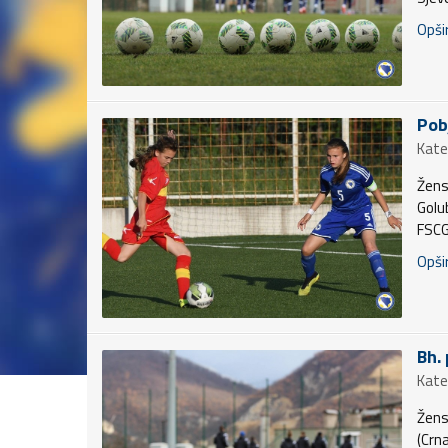
Opšir
Pob
Kate
Žens
Golu
FSCG
Opšir
Bh.
Kate
Žens
(Crn