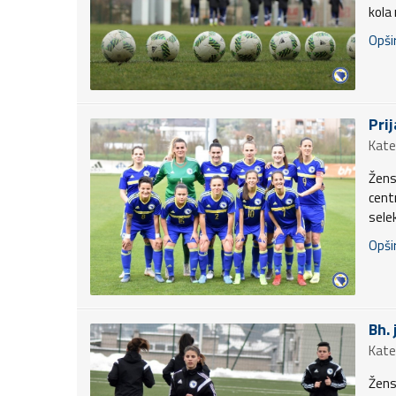
kola
Opšir
Pri
Kate
Žens
cent
sele
Opšir
Bh.
Kate
Žens