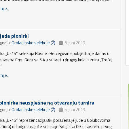
nije...
jeda pionirki
gorija:
Omladinske selekcije (Ž)
6. juni 2019.
ka „U-15“ selekcija Bosne i Hercegovine pobijedila je danas u
bovcima Crnu Goru sa 5:4 u susretu drugog kola turnira „Trofej
“.
nije...
 pionirke neuspješne na otvaranju turnira
gorija:
Omladinske selekcije (Ž)
5. juni 2019.
ka „U-15“ reprezentacija BiH poražena je juče u Golubovcima
a Gora) od odgovarajuće selekcije Srbije sa 0:3 u susretu prvog