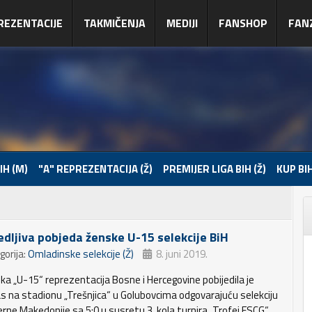
REZENTACIJE
TAKMIČENJA
MEDIJI
FANSHOP
FAN
IH (M)
"A" REPREZENTACIJA (Ž)
PREMIJER LIGA BIH (Ž)
KUP BIH
edljiva pobjeda ženske U-15 selekcije BiH
gorija:
Omladinske selekcije (Ž)
8. juni 2019.
ka „U-15“ reprezentacija Bosne i Hercegovine pobijedila je
s na stadionu „Trešnjica“ u Golubovcima odgovarajuću selekciju
erne Makedonije sa 5:0 u susretu 3. kola turnira „Trofej FSCG“.