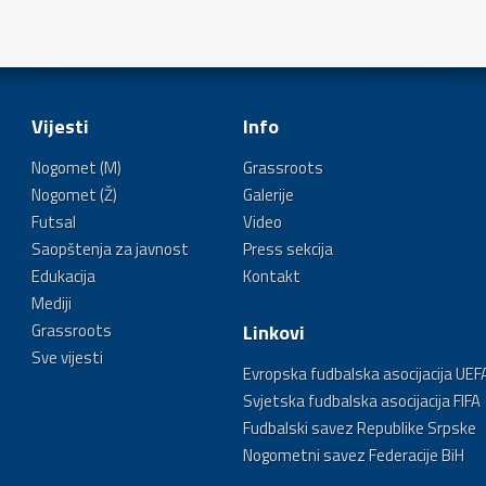
Vijesti
Info
Nogomet (M)
Grassroots
Nogomet (Ž)
Galerije
Futsal
Video
Saopštenja za javnost
Press sekcija
Edukacija
Kontakt
Mediji
Grassroots
Linkovi
Sve vijesti
Evropska fudbalska asocijacija UEF
Svjetska fudbalska asocijacija FIFA
Fudbalski savez Republike Srpske
Nogometni savez Federacije BiH