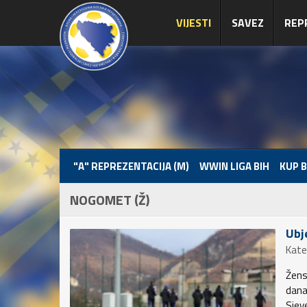
VIJESTI
SAVEZ
REP
"A" REPREZENTACIJA (M)
WWIN LIGA BIH
KUP B
NOGOMET (Ž)
Ubj
Kate
Žens
dana
Sjev