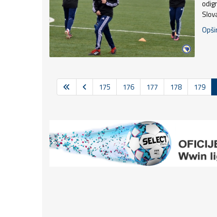
odig
Slov
Opšir
175
176
177
178
179