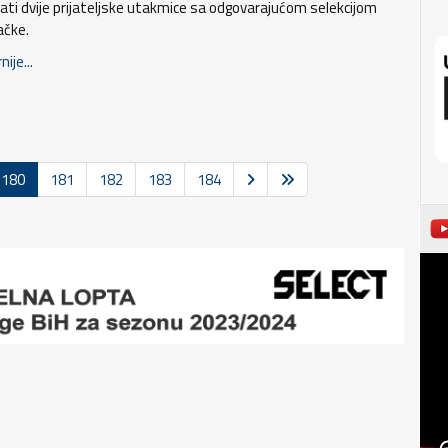
rati dvije prijateljske utakmice sa odgovarajućom selekcijom
ačke.
nije...
180
181
182
183
184