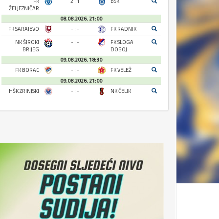
FK
2 : 1
BSK
ŽELJEZNIČAR
08.08.2026. 21:00
FK SARAJEVO
- : -
FK RADNIK
NK ŠIROKI
- : -
FK SLOGA
BRIJEG
DOBOJ
09.08.2026. 18:30
FK BORAC
- : -
FK VELEŽ
09.08.2026. 21:00
HŠK ZRINJSKI
- : -
NK ČELIK