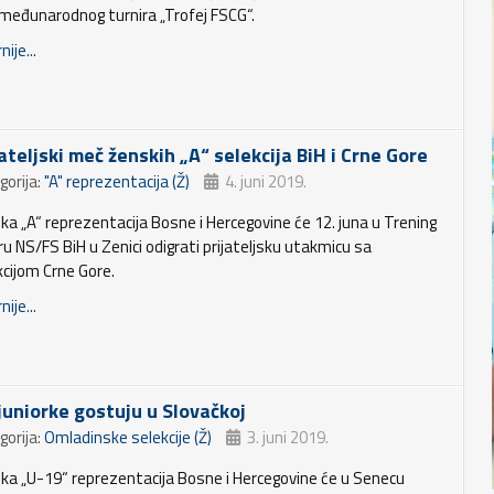
 međunarodnog turnira „Trofej FSCG“.
nije...
jateljski meč ženskih „A“ selekcija BiH i Crne Gore
gorija:
"A" reprezentacija (Ž)
4. juni 2019.
ka „A“ reprezentacija Bosne i Hercegovine će 12. juna u Trening
ru NS/FS BiH u Zenici odigrati prijateljsku utakmicu sa
kcijom Crne Gore.
nije...
 juniorke gostuju u Slovačkoj
gorija:
Omladinske selekcije (Ž)
3. juni 2019.
ka „U-19“ reprezentacija Bosne i Hercegovine će u Senecu