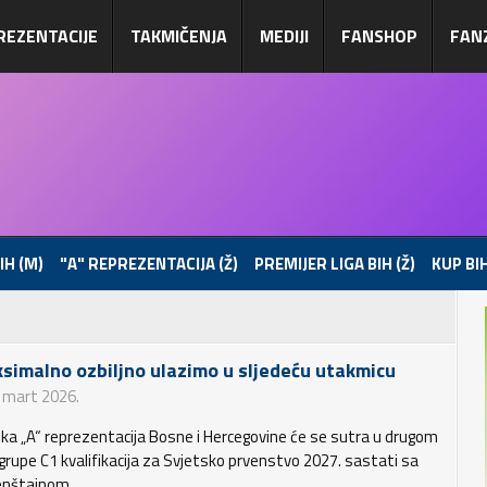
REZENTACIJE
TAKMIČENJA
MEDIJI
FANSHOP
FAN
IH (M)
"A" REPREZENTACIJA (Ž)
PREMIJER LIGA BIH (Ž)
KUP BIH
simalno ozbiljno ulazimo u sljedeću utakmicu
. mart 2026.
ka „A“ reprezentacija Bosne i Hercegovine će se sutra u drugom
 grupe C1 kvalifikacija za Svjetsko prvenstvo 2027. sastati sa
enštajnom.