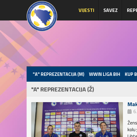
VIJESTI
SAVEZ
REP
"A" REPREZENTACIJA (M)
WWIN LIGA BIH
KUP B
"A" REPREZENTACIJA (Ž)
Mak
6
Žens
kolu
Liht