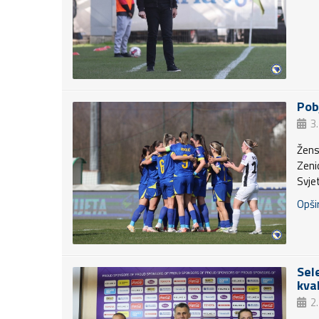
Pob
3
Žens
Zenic
Svje
Opšir
Sel
kval
2