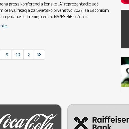
bena press konferencija ženske „A“ reprezentacije uoči
mice kvalifikacija za Svjetsko prvenstvo 2027. sa Estonijom
ana je danas u Trening centru NS/FS BiH u Zenici.
nije...
9
10