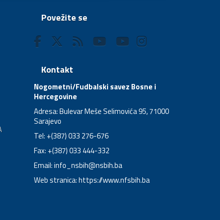
Povežite se
Kontakt
Nogometni/Fudbalski savez Bosne i
Hercegovine
Adresa: Bulevar Meše Selimovića 95, 71000
Sarajevo
A
Tel: +(387) 033 276-676
Fax: +(387) 033 444-332
Email:
info_nsbih@nsbih.ba
Web stranica: https://www.nfsbih.ba