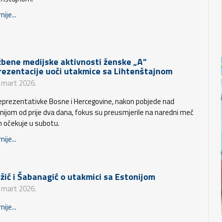
nije...
žbene medijske aktivnosti ženske „A“
rezentacije uoči utakmice sa Lihtenštajnom
. mart 2026.
reprezentativke Bosne i Hercegovine, nakon pobjede nad
nijom od prije dva dana, fokus su preusmjerile na naredni meč
ih očekuje u subotu.
nije...
žić i Šabanagić o utakmici sa Estonijom
. mart 2026.
nije...