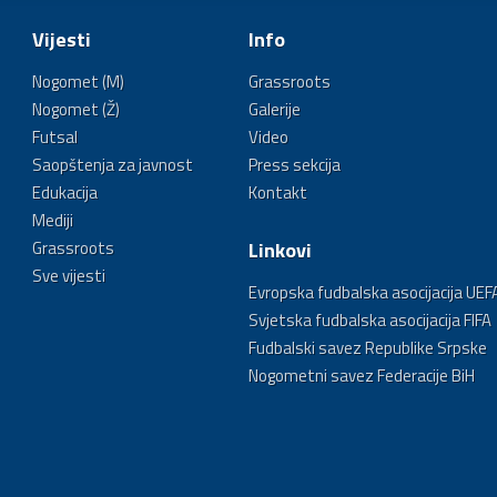
Vijesti
Info
Nogomet (M)
Grassroots
Nogomet (Ž)
Galerije
Futsal
Video
Saopštenja za javnost
Press sekcija
Edukacija
Kontakt
Mediji
Grassroots
Linkovi
Sve vijesti
Evropska fudbalska asocijacija UEF
Svjetska fudbalska asocijacija FIFA
Fudbalski savez Republike Srpske
Nogometni savez Federacije BiH