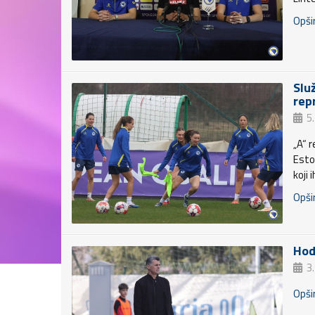
Opšir
Slu
rep
5
„A“ 
Esto
koji 
Opšir
Hod
3
Opšir