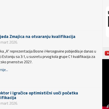
jeda Zmajica na otvaranju kvalifikacija
. mart 2026.
ka „A“ reprezentacija Bosne i Hercegovine pobijedila je danas u
i Estoniju sa 3:1, u susretu prvog kola grupe C1 kvalifikacija za
tsko prvenstvo 2027.
nije...
ektor i igračice optimistični uoči početka
ifikacija
. mart 2026.