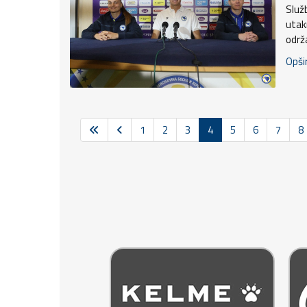
Služ
utak
održ
Opšir
1
2
3
4
5
6
7
8