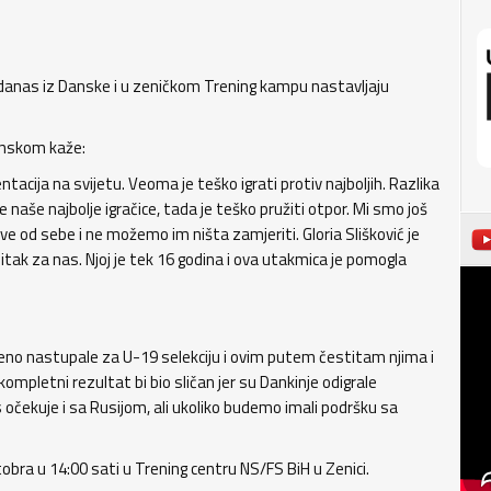
 danas iz Danske i u zeničkom Trening kampu nastavljaju
anskom kaže:
ntacija na svijetu. Veoma je teško igrati protiv najboljih. Razlika
 naše najbolje igračice, tada je teško pružiti otpor. Mi smo još
ve od sebe i ne možemo im ništa zamjeriti. Gloria Slišković je
bitak za nas. Njoj je tek 16 godina i ova utakmica je pomogla
eno nastupale za U-19 selekciju i ovim putem čestitam njima i
ompletni rezultat bi bio sličan jer su Dankinje odigrale
čekuje i sa Rusijom, ali ukoliko budemo imali podršku sa
bra u 14:00 sati u Trening centru NS/FS BiH u Zenici.