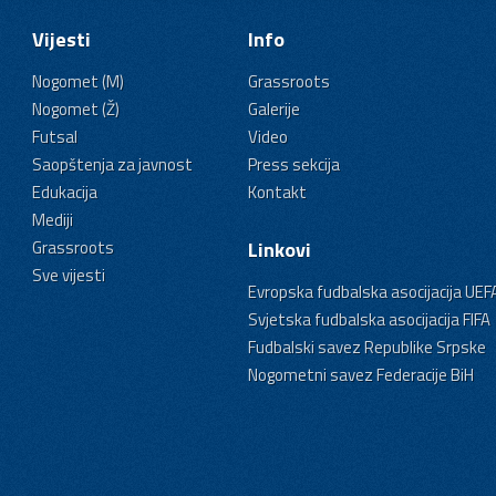
Vijesti
Info
Nogomet (M)
Grassroots
Nogomet (Ž)
Galerije
Futsal
Video
Saopštenja za javnost
Press sekcija
Edukacija
Kontakt
Mediji
Grassroots
Linkovi
Sve vijesti
Evropska fudbalska asocijacija UEF
Svjetska fudbalska asocijacija FIFA
Fudbalski savez Republike Srpske
Nogometni savez Federacije BiH