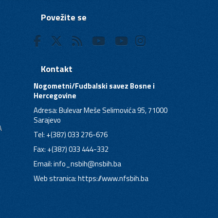
Povežite se
Kontakt
Nogometni/Fudbalski savez Bosne i
Hercegovine
Adresa: Bulevar Meše Selimovića 95, 71000
Sarajevo
A
Tel: +(387) 033 276-676
Fax: +(387) 033 444-332
Email:
info_nsbih@nsbih.ba
Web stranica: https://www.nfsbih.ba