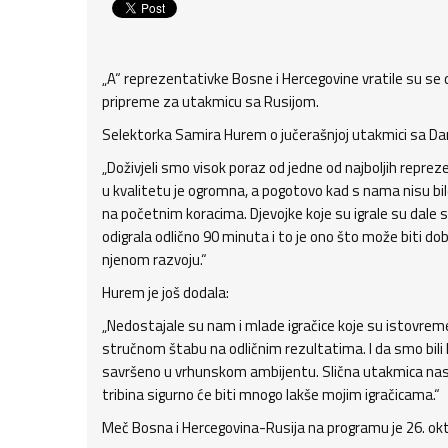
„A“ reprezentativke Bosne i Hercegovine vratile su se
pripreme za utakmicu sa Rusijom.
Selektorka Samira Hurem o jučerašnjoj utakmici sa D
„Doživjeli smo visok poraz od jedne od najboljih repreze
u kvalitetu je ogromna, a pogotovo kad s nama nisu bile
na početnim koracima. Djevojke koje su igrale su dale s
odigrala odlično 90 minuta i to je ono što može biti do
njenom razvoju.“
Hurem je još dodala:
„Nedostajale su nam i mlade igračice koje su istovrem
stručnom štabu na odličnim rezultatima. I da smo bili k
savršeno u vrhunskom ambijentu. Slična utakmica nas o
tribina sigurno će biti mnogo lakše mojim igračicama.“
Meč Bosna i Hercegovina-Rusija na programu je 26. okto