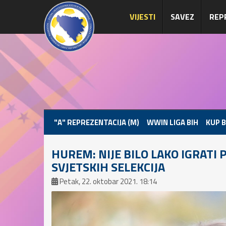
VIJESTI
SAVEZ
REP
"A" REPREZENTACIJA (M)
WWIN LIGA BIH
KUP B
HUREM: NIJE BILO LAKO IGRATI 
SVJETSKIH SELEKCIJA
Petak, 22. oktobar 2021. 18:14