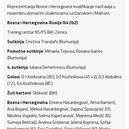
Reprezentacija Bosne i Hercegovine kvalifikacije nastavlja u
novembru domaćim utakmicama sa Danskom i Maltom.
Bosna i Hercegovina-Rusija 0:4 (0:2)
Trening centar NS/FS BiH, Zenica
Sutkinja
: Cristina Trandafir (Rumunija)
Pomoćne sutkinje
: Mihaela Tepusa, Roxana Ivanov
(Rumunija)
4. sutkinja
: Iuliana Demetrescu (Rumunija)
Golovi
: 0:1 Korkovina (36'), 0:2 Kozhnikova (45'+2), 0:3 Abdullina
(72'), 0:4 Kozhnikova (85')
Žuti kartoni
: Slišković (BiH)
Bosna i Hercegovina
: Envera Hasanbegović, Alma Kamerić,
Ana Bojanić, Melisa Hasanbegović, Dajana Spasojević (55.
Nikolina Vujadin), Selma Kapetanović, Mejrema Medić (82.
Sumeja Bektaš), Andrea Grebenar, Jelena Koprena, Sofija
Krajšumović (67. Ena Taslidža), Gloria Slišković (82. Marija