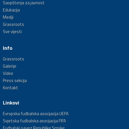
Saopštenja za javnost
Edukacija
Mediji
Grassroots
Sve vijesti
Info
Grassroots
Galerije
Video
Press sekcija
Kontakt
Linkovi
Evropska fudbalska asocijacija UEFA
Svjetska fudbalska asocijacija FIFA
Fudbalski savez Republike Srpske