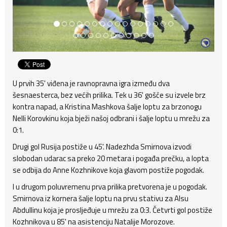
U prvih 35' viđena je ravnopravna igra između dva
šesnaesterca, bez većih prilika. Tek u 36' gošće su izvele brz
kontra napad, a Kristina Mashkova šalje loptu za brzonogu
Nelli Korovkinu koja bježi našoj odbrani i šalje loptu u mrežu za
0:1.
Drugi gol Rusija postiže u 45'. Nadezhda Smirnova izvodi
slobodan udarac sa preko 20 metara i pogađa prečku, a lopta
se odbija do Anne Kozhnikove koja glavom postiže pogodak.
I u drugom poluvremenu prva prilika pretvorena je u pogodak.
Smirnova iz kornera šalje loptu na prvu stativu za Alsu
Abdullinu koja je prosljeđuje u mrežu za 0:3. Četvrti gol postiže
Kozhnikova u 85' na asistenciju Natalije Morozove.