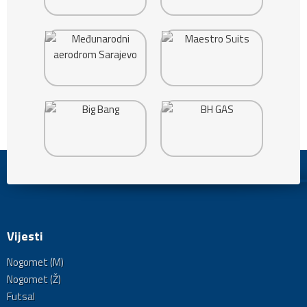
Vijesti
Nogomet (M)
Nogomet (Ž)
Futsal