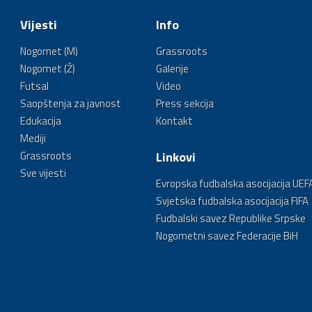
Vijesti
Info
Nogomet (M)
Grassroots
Nogomet (Ž)
Galerije
Futsal
Video
Saopštenja za javnost
Press sekcija
Edukacija
Kontakt
Mediji
Grassroots
Linkovi
Sve vijesti
Evropska fudbalska asocijacija UEF
Svjetska fudbalska asocijacija FIFA
Fudbalski savez Republike Srpske
Nogometni savez Federacije BiH