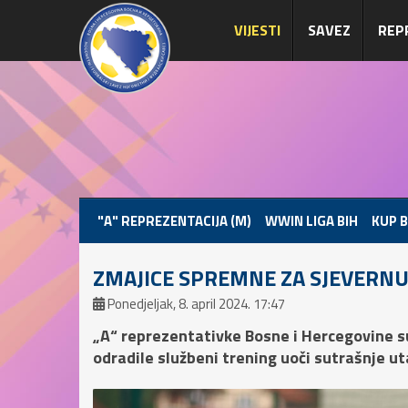
VIJESTI
SAVEZ
REP
"A" REPREZENTACIJA (M)
WWIN LIGA BIH
KUP B
ZMAJICE SPREMNE ZA SJEVERNU
Ponedjeljak, 8. april 2024. 17:47
„A“ reprezentativke Bosne i Hercegovine s
odradile službeni trening uoči sutrašnje u