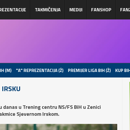
REZENTACIJE
TAKMIČENJA
MEDIJI
FANSHOP
FAN
IH (M)
"A" REPREZENTACIJA (Ž)
PREMIJER LIGA BIH (Ž)
KUP BIH
 IRSKU
u danas u Trening centru NS/FS BiH u Zenici
takmice Sjevernom Irskom.