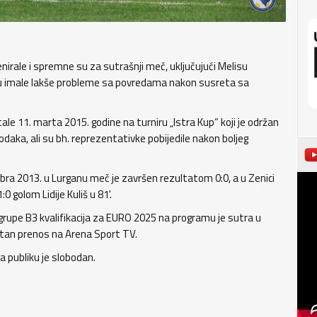
nirale i spremne su za sutrašnji meč, uključujući Melisu
e su imale lakše probleme sa povredama nakon susreta sa
le 11. marta 2015. godine na turniru „Istra Kup“ koji je održan
daka, ali su bh. reprezentativke pobijedile nakon boljeg
bra 2013. u Lurganu meč je završen rezultatom 0:0, a u Zenici
0 golom Lidije Kuliš u 81'.
grupe B3 kvalifikacija za EURO 2025 na programu je sutra u
ektan prenos na Arena Sport TV.
a publiku je slobodan.