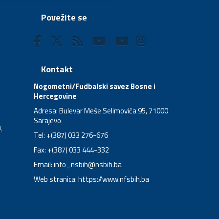
Povežite se
Kontakt
Nogometni/Fudbalski savez Bosne i
Hercegovine
Adresa: Bulevar Meše Selimovića 95, 71000
Sarajevo
A
Tel: +(387) 033 276-676
Fax: +(387) 033 444-332
Email:
info_nsbih@nsbih.ba
Web stranica: https://www.nfsbih.ba