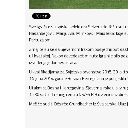
Sve igračice sa spiska selektora Selvera Hodžića su tre
Hasanbegović, Mariju Anu Milinković i Maju Jelčić koj
Portugalom.
Zmajice su se sa Sjevernom Irskom posljednji put sasta
u Hrvatskoj. Nakon devedeset minuta igra nije bilo pogo
izvođenja jedanaesteraca.
U kvalifikacijama za Svjetsko prvenstvo 2015, 30. okto
14. juna 2014. godine Bosna i Hercegovina je pobijedila 1:
Utakmica Bosna i Hercegovina-Sjeverna Irska u okviru 
15:30 sati u Trening centru NS/FS BiH u Zenici, uz dir
Meč će suditi Désirée Grundbacher iz Švajcarske. Ulaz j