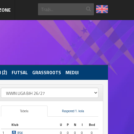
ZONE
 (Ž)
FUTSAL
GRASSROOTS
MEDIJI
Tabela
Raspored 1. kola
Klub
U
P
N
I
Bod
1
BSK
0
0
0
0
0