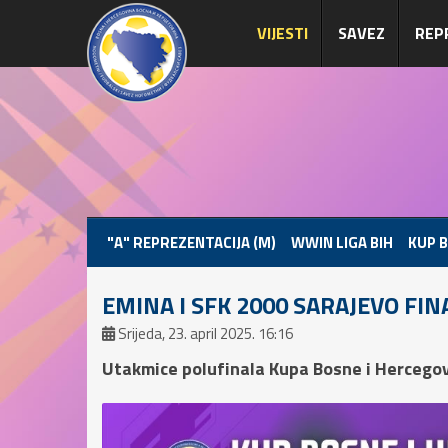
VIJESTI
SAVEZ
REP
"A" REPREZENTACIJA (M)
WWIN LIGA BIH
KUP B
EMINA I SFK 2000 SARAJEVO FIN
Srijeda, 23. april 2025. 16:16
Utakmice polufinala Kupa Bosne i Hercegov