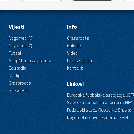
Vijesti
Info
Nogomet (M)
Grassroots
Nogomet (Ž)
Galerije
Futsal
Video
Saopštenja za javnost
Press sekcija
Edukacija
Kontakt
Mediji
Grassroots
Linkovi
Sve vijesti
Evropska fudbalska asocijacija UEF
Svjetska fudbalska asocijacija FIFA
Fudbalski savez Republike Srpske
Nogometni savez Federacije BiH