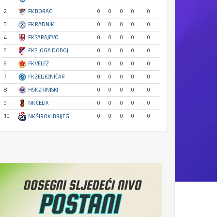
2
FK BORAC
0
0
0
0
0
3
FK RADNIK
0
0
0
0
0
4
FK SARAJEVO
0
0
0
0
0
5
FK SLOGA DOBOJ
0
0
0
0
0
6
FK VELEŽ
0
0
0
0
0
7
FK ŽELJEZNIČAR
0
0
0
0
0
8
HŠK ZRINJSKI
0
0
0
0
0
9
NK ČELIK
0
0
0
0
0
10
0
0
0
0
0
NK ŠIROKI BRIJEG