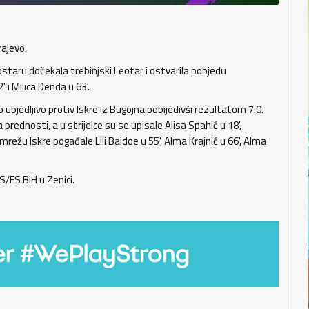
ajevo.
aru dočekala trebinjski Leotar i ostvarila pobjedu
i Milica Denda u 63'.
ubjedljivo protiv Iskre iz Bugojna pobijedivši rezultatom 7:0.
prednosti, a u strijelce su se upisale Alisa Spahić u 18',
mrežu Iskre pogađale Lili Baidoe u 55', Alma Krajnić u 66', Alma
S/FS BiH u Zenici.