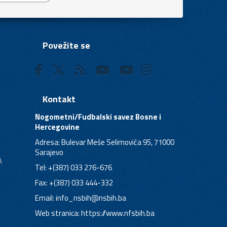
Povežite se
Kontakt
Nogometni/Fudbalski savez Bosne i
Hercegovine
Adresa: Bulevar Meše Selimovića 95, 71000
Sarajevo
A
Tel: +(387) 033 276-676
Fax: +(387) 033 444-332
Email:
info_nsbih@nsbih.ba
Web stranica: https://www.nfsbih.ba