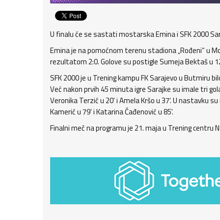
U finalu će se sastati mostarska Emina i SFK 2000 Sar
Emina je na pomoćnom terenu stadiona „Rođeni“ u Most
rezultatom 2:0. Golove su postigle Sumeja Bektaš u 12' 
SFK 2000 je u Trening kampu FK Sarajevo u Butmiru bilo 
Već nakon prvih 45 minuta igre Sarajke su imale tri gola 
Veronika Terzić u 20' i Amela Kršo u 37'. U nastavku su 
Kamerić u 79' i Katarina Čađenović u 85'.
Finalni meč na programu je 21. maja u Trening centru N